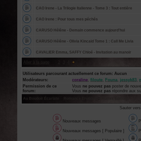
CAO Irene - La Trilogie Italienne - Tome 3 : Tout entière
CAO Irene : Pour tous mes péchés
CARUSO Hélène - Demain commence aujourd'hui
CARUSO Hélène - Olivia Kincaid Tome 1 : Call Me Livia
CAVALIER Emma, SAFFY Chloé - Invitation au manoir
Aller à la page
:
1
,
2
,
3
,
4
Utilisateurs parcourant actuellement ce forum: Aucun
Modérateurs:
coraline
,
filoute
,
Founa
,
jessyk83
,
Permission de ce
Vous
ne pouvez pas
poster de nouve
forum:
Vous
ne pouvez pas
répondre aux su
Au Boudoir Écarlate
::
Romance Erotique
::
Autres Editions
Sauter ver
Nouveaux messages
P
Nouveaux messages [ Populaire ]
P
Nouveaux messages [ Verrouillé ]
P