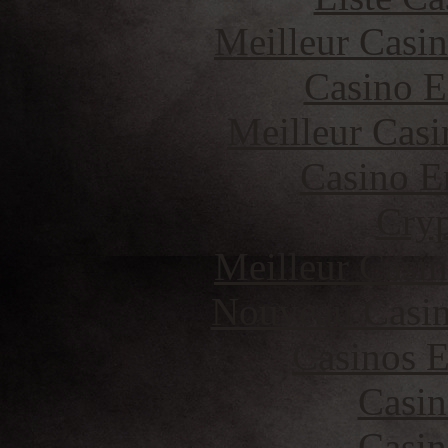
Meilleur Casi
Casino E
Meilleur Casi
Casino E
Cryp
Meilleur Casi
Nouveau Casin
Casinos E
Casin
Casin