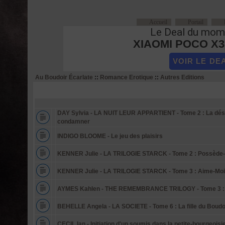
Accueil
Portail
Le Deal du mom
XIAOMI POCO X3 
VOIR LE DE
Au Boudoir Écarlate
::
Romance Erotique
::
Autres Editions
Sujets
DAY Sylvia - LA NUIT LEUR APPARTIENT - Tome 2 : La désir
condamner
INDIGO BLOOME - Le jeu des plaisirs
KENNER Julie - LA TRILOGIE STARCK - Tome 2 : Possède
KENNER Julie - LA TRILOGIE STARCK - Tome 3 : Aime-Moi
AYMES Kahlen - THE REMEMBRANCE TRILOGY - Tome 3 : 
BEHELLE Angela - LA SOCIETE - Tome 6 : La fille du Boudo
CECIL Ian - Initiation d'un soumis dans la petite-bourgeoisi