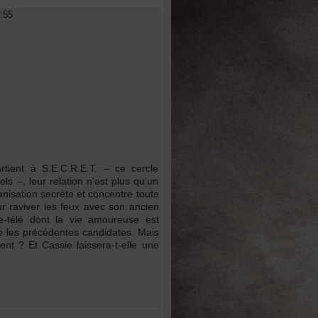
:55
tient à S.E.C.R.E.T. – ce cercle
ls –, leur relation n'est plus qu'un
nisation secrète et concentre toute
ur raviver les feux avec son ancien
ce-télé dont la vie amoureuse est
ue les précédentes candidates. Mais
ment ? Et Cassie laissera-t-elle une