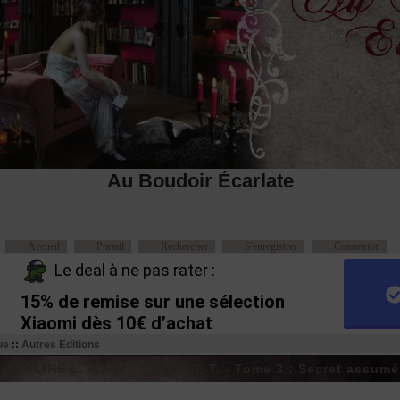
Au Boudoir Écarlate
Accueil
Portail
Rechercher
S'enregistrer
Connexion
Le deal à ne pas rater :
15% de remise sur une sélection
Xiaomi dès 10€ d’achat
ue
::
Autres Editions
ADELINE L. Marie - S.E.C.R.E.T. - Tome 3 : Secret assumé
Message