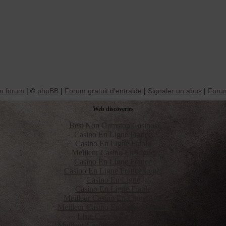
n forum
|
phpBB
|
Forum gratuit d'entraide
|
Signaler un abus
|
Forum
©
Web discoveries
Best Non Gamstop Casinos
Casino En Ligne France
Casino En Ligne Fiable
Meilleur Casino En Ligne
Casino En Ligne France
Casino En Ligne France Légal
Casino En Ligne
Casino En Ligne Fiable
Meilleur Casino En Ligne Avis
Meilleur Casino En Ligne Francais
Liste Casino En Ligne
Meilleur Casino En Ligne Francais