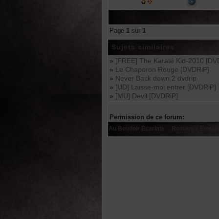
Page
1
sur
1
Sujets similaires
»
[FREE] The Karaté Kid-2010 [DV
»
Le Chaperon Rouge [DVDRiP]
»
Never Back down 2 dvdrip
»
[UD] Laisse-moi entrer [DVDRiP]
»
[MU] Devil [DVDRiP]
Permission de ce forum:
Au Boudoir Écarlate
::
Romance Erotiq