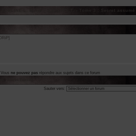
ADELINE L. Marie - S.E.C.R.E.T. - Tome 3 : Secret assumé
DRiP]
Vous
ne pouvez pas
répondre aux sujets dans ce forum
ue
::
Autres Editions
Sauter vers: