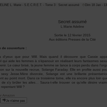
DELINE L. Marie - S.E.C.R.E.T. - Tome 3 : Secret assumé
Dim 18 Jan - 13
Secret assumé
L.Marie Adeline
Sortie le 12 février 2015
Aux éditions Presses de la Cité
 de couverture :
a d'yeux que pour Will. Mais quand il découvre que Cassie appar
el qui aide les femmes à s'épanouir en réalisant leurs fantasmes sexue
nir. Le cœur brisé, la jeune femme se lance à corps perdu dans l'orga
ion sur la nouvelle recrue, Solange Faraday. Elle en profite aussi po
 sexy Jesse.Mère divorcée, Solange est une brillante présentatri
nt au point mort. Dans ce troisième tome, elle ira encore plus loin q
e de s'y brûler les ailes… Saura-t-elle trouver ce qu'elle désire vrai
repentant Will ?
ur Amazon
Je n'aime pas