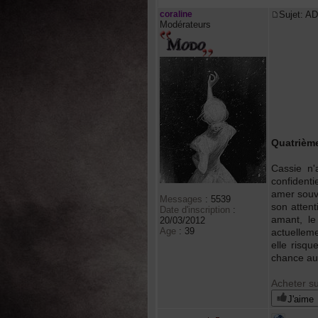
coraline
Sujet: A
Modérateurs
Quatrième
Cassie n'
confidenti
amer souve
Messages
:
5539
son attent
Date d'inscription
:
amant, le
20/03/2012
Age
:
39
actuelleme
elle risqu
chance au 
Acheter s
J'aime