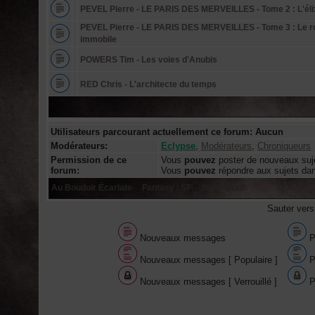
PEVEL Pierre - LE PARIS DES MERVEILLES - Tome 2 : L'élix
PEVEL Pierre - LE PARIS DES MERVEILLES - Tome 3 : Le 
immobile
POWERS Tim - Les voies d'Anubis
RED Chris - L'architecte du temps
Utilisateurs parcourant actuellement ce forum: Aucun
Modérateurs:
Eclypse
,
Modérateurs
,
Chroniqueurs
Permission de ce
Vous
pouvez
poster de nouveaux suj
forum:
Vous
pouvez
répondre aux sujets da
Au Boudoir Écarlate
::
Fantasy / SF
::
Steampunk
Sauter ver
Nouveaux messages
P
Nouveaux messages [ Populaire ]
P
Nouveaux messages [ Verrouillé ]
P