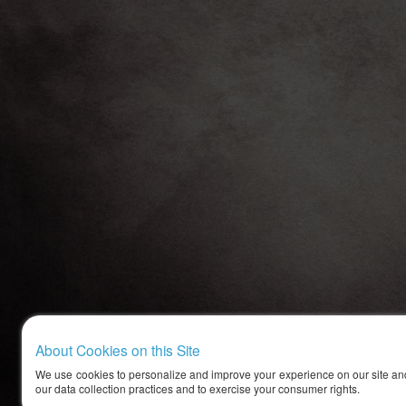
About Cookies on this Site
We use cookies to personalize and improve your experience on our site and 
our data collection practices and to exercise your consumer rights.