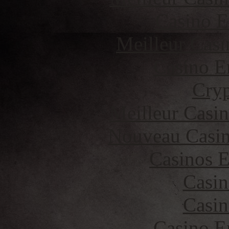
Casino E
Meilleur Casi
Casino E
Cryp
Meilleur Casi
Nouveau Casin
Casinos E
Casin
Casin
Casino E