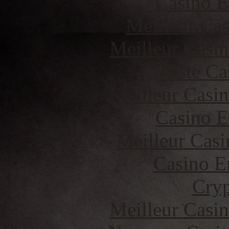
Casino E
Meilleur Cas
Meilleur Casi
Liste Ca
Meilleur Casi
Casino E
Meilleur Casi
Casino E
Cryp
Meilleur Casi