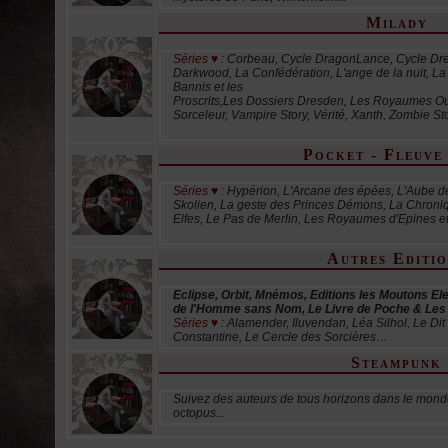
Milady
Séries ♥ :
Corbeau, Cycle DragonLance, Cycle Dren
Darkwood, La Confédération, L'ange de la nuit, La
Bannis et les
Proscrits,Les Dossiers Dresden, Les Royaumes Oub
Sorceleur, Vampire Story, Vérité, Xanth, Zombie Stor
Pocket - Fleuve
Séries ♥ :
Hypérion, L'Arcane des épées, L'Aube de
Skolien, La geste des Princes Démons, La Chroniqu
Elfes, Le Pas de Merlin, Les Royaumes d'Epines et
Autres Editio
Eclipse, Orbit, Mnémos, Editions les Moutons Elec
de l'Homme sans Nom, Le Livre de Poche & Les 
Séries ♥ :
Alamender, Iluvendan, Léa Silhol, Le Dit 
Constantine, Le Cercle des Sorcières…
Steampunk
Suivez des auteurs de tous horizons dans le monde
octopus...