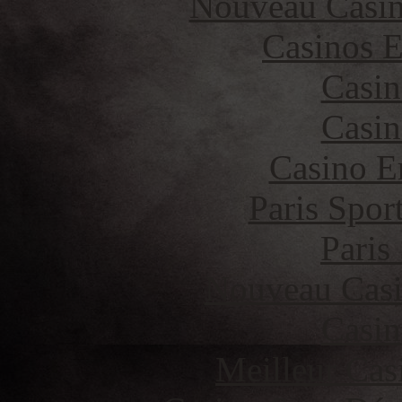
Nouveau Casin
Casinos E
Casin
Casin
Casino E
Paris Spor
Paris
Nouveau Casi
Casin
Meilleur Cas