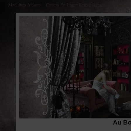
Machines A Sous
Casino En Ligne Retrait Rapide
Casino En 
No
Au Bo