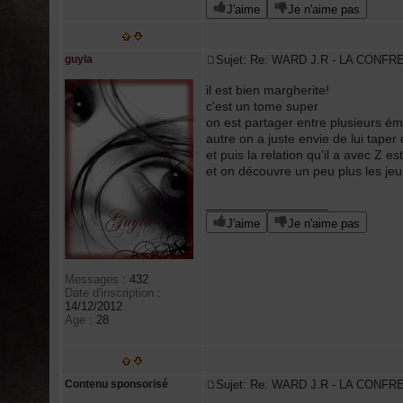
J'aime
Je n'aime pas
guyla
Sujet: Re: WARD J.R - LA CONFR
il est bien margherite!
c'est un tome super
on est partager entre plusieurs ém
autre on a juste envie de lui taper 
et puis la relation qu'il a avec Z e
et on découvre un peu plus les jeu
_________________
J'aime
Je n'aime pas
Messages
:
432
Date d'inscription
:
14/12/2012
Age
:
28
Contenu sponsorisé
Sujet: Re: WARD J.R - LA CONFR