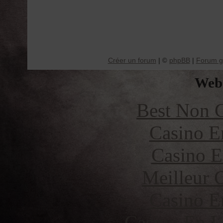
Créer un forum
|
phpBB
|
Forum gr
©
Web 
Best Non 
Casino E
Casino E
Meilleur 
Casino E
Casino En L