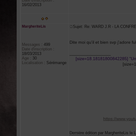
Date d'inscription
:
16/02/2013
MargheriteLis
Sujet: Re: WARD J.R - LA CONFR
Dite moi qu'il et bien svp j'adore fu
Messages
:
499
Date d'inscription
:
_________________
18/03/2013
Age
:
30
[size=18.18181800842285] "Un livr
Localisation
:
Sérémange
[size=
https://www.yo
Dernière édition par MargheriteLis le L