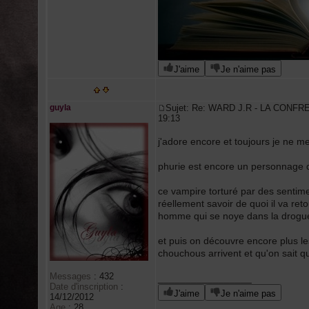
J'aime
Je n'aime pas
guyla
Sujet: Re: WARD J.R - LA CONFR
19:13
j'adore encore et toujours je ne me
phurie est encore un personnage do
ce vampire torturé par des sentime
réellement savoir de quoi il va ret
homme qui se noye dans la drogue 
et puis on découvre encore plus le
chouchous arrivent et qu'on sait qu
Messages
:
432
_________________
Date d'inscription
:
J'aime
Je n'aime pas
14/12/2012
Age
:
28