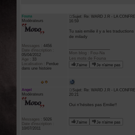
Auteur
Founa
Sujet: Re: WARD J.R - LA CONFR
Modérateurs
16:59
Tu sais emilie il y a les traductio
de milady
Messages
:
4456
_________________
Date d'inscription
:
Mon blog : Fou-Na
05/04/2012
Les mots de Founa
Age
:
33
Localisation
:
Perdue
J'aime
Je n'aime pas
dans une histoire
Angel
Sujet: Re: WARD J.R - LA CONFR
Modérateurs
20:21
Oui n'hésites pas Emilie!!
_________________
Messages
:
5026
J'aime
Je n'aime pas
Date d'inscription
:
10/07/2011