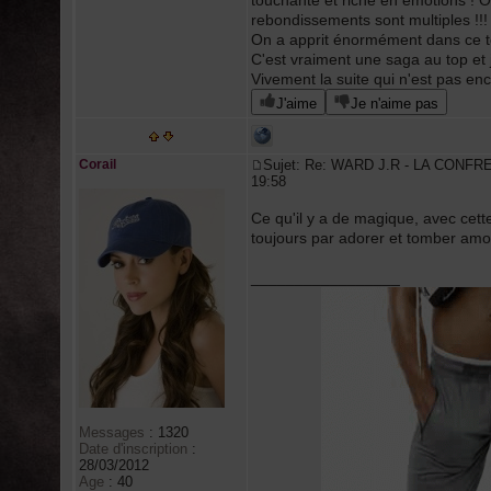
touchante et riche en émotions ! On
rebondissements sont multiples !!!
On a apprit énormément dans ce tom
C'est vraiment une saga au top et
Vivement la suite qui n'est pas enco
J'aime
Je n'aime pas
Corail
Sujet: Re: WARD J.R - LA CONFR
19:58
Ce qu'il y a de magique, avec cet
toujours par adorer et tomber amo
_________________
Messages
:
1320
Date d'inscription
:
28/03/2012
Age
:
40