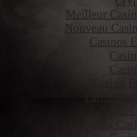
Cryp
Meilleur Casi
Nouveau Casin
Casinos E
Casin
Casin
Casino E
Paris Spor
Paris
Nouveau Casi