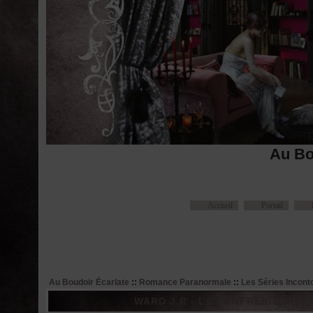
Au Bo
Accueil
Portail
Au Boudoir Écarlate
::
Romance Paranormale
::
Les Séries Incont
WARD J.R - LA CONFRERIE DE LA