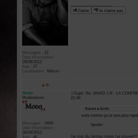
_________________
J'aime
Je n'aime pas
Messages
:
21
Date d'inscription
:
28/08/2012
Age
:
27
Localisation
:
Mâcon
filoute
Sujet: Re: WARD J.R - LA CONFR
Modérateurs
22:49
Karen a écrit:
voilà comme ça ce sera plus rapid
Messages
:
3469
Spoiler:
Date d'inscription
:
26/04/2012
j'ai mis du temps mais j'ai trouvé!!!
Age
:
46