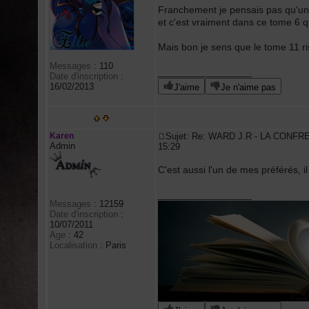
Franchement je pensais pas qu'un t
et c'est vraiment dans ce tome 6 qu
Mais bon je sens que le tome 11 ri
Messages
:
110
_________________
Date d'inscription
:
16/02/2013
J'aime
Je n'aime pas
Karen
Sujet: Re: WARD J.R - LA CONFR
Admin
15:29
C'est aussi l'un de mes préférés, il
_________________
Messages
:
12159
Date d'inscription
:
10/07/2011
Age
:
42
Localisation
:
Paris