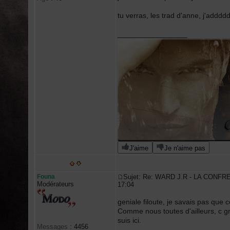
tu verras, les trad d'anne, j'adddd
_________________
J'aime
Je n'aime pas
Founa
Sujet: Re: WARD J.R - LA CONFR
Modérateurs
17:04
geniale filoute, je savais pas que ce
Comme nous toutes d'ailleurs, c gr
suis ici.
Messages
:
4456