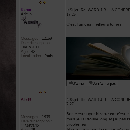
Karen
Sujet: Re: WARD J.R - LA CONFR
Admin
17:25
C'est l'un des meilleurs tomes !
_________________
Messages
:
12159
Date d'inscription
:
10/07/2011
Age
:
42
Localisation
:
Paris
J'aime
Je n'aime pas
Ally49
Sujet: Re: WARD J.R - LA CONFR
7:27
Ben c'est super bizarre car c'est ce
Messages
:
1806
mais je l'ai trouvé long et j'ai pa
Date d'inscription
:
problèmes
11/09/2012
Mais je crois que le sorcier m'a un
Age
:
35