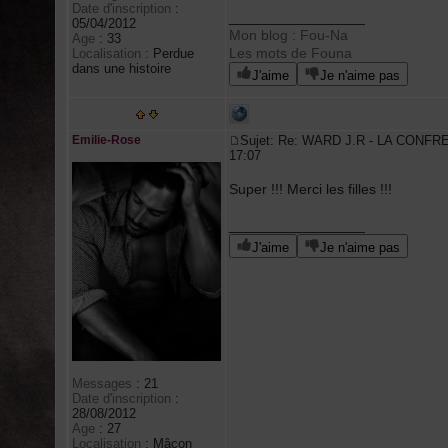
Date d'inscription
:
_________________
05/04/2012
Mon blog : Fou-Na
Age
:
33
Les mots de Founa
Localisation
:
Perdue
dans une histoire
J'aime
Je n'aime pas
Emilie-Rose
Sujet: Re: WARD J.R - LA CONFR
17:07
Super !!! Merci les filles !!!
_________________
J'aime
Je n'aime pas
Messages
:
21
Date d'inscription
:
28/08/2012
Age
:
27
Localisation
:
Mâcon