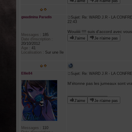
J'aime
Je n'aime pas
gwadinina Paradis
Sujet: Re: WARD J.R - LA CONFR
22:43
Wouiiiii !!!! suis d'accord avec vous
Messages
:
185
J'aime
Je n'aime pas
Date d'inscription
:
20/10/2012
Age
:
41
Localisation
:
Sur une île
Ellie84
Sujet: Re: WARD J.R - LA CONFR
M'étonne pas les jumeaux sont vra
_________________
J'aime
Je n'aime pas
Messages
:
110