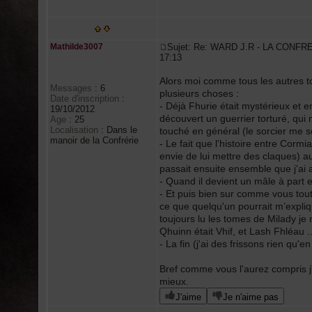
Mathilde3007
Sujet: Re: WARD J.R - LA CONFR
17:13
Alors moi comme tous les autres t
Messages
:
6
plusieurs choses :
Date d'inscription
:
- Déjà Fhurie était mystérieux et en
19/10/2012
découvert un guerrier torturé, qui 
Age
:
25
Localisation
:
Dans le
touché en général (le sorcier me so
manoir de la Confrérie
- Le fait que l'histoire entre Corm
envie de lui mettre des claques) au
passait ensuite ensemble que j'ai
- Quand il devient un mâle à part ent
- Et puis bien sur comme vous toutes
ce que quelqu'un pourrait m’expliq
toujours lu les tomes de Milady je
Qhuinn était Vhif, et Lash Fhléau ..
- La fin (j'ai des frissons rien qu'
Bref comme vous l'aurez compris j
mieux.
J'aime
Je n'aime pas