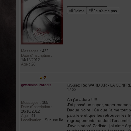
_________________
J'aime
Je n'aime pas
Messages
:
432
Date d'inscription
:
14/12/2012
Age
:
28
gwadinina Paradis
Sujet: Re: WARD J.R - LA CONFR
17:33
Ah j'ai adoré !!!!!
Messages
:
185
J'ai passé un super, super moment 
Date d'inscription
:
Dague Noire ! Ce que j'aime tout pa
20/10/2012
parallèle et que les retrouver les 
Age
:
41
Localisation
:
Sur une île
regroupements rendent l'ensemble p
J'avais adoré Zadiste, j'ai aimé é