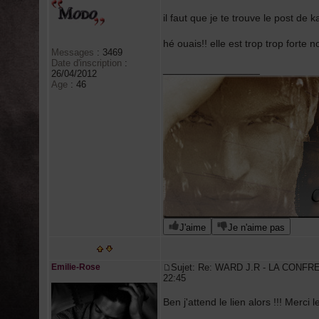
il faut que je te trouve le post de 
hé ouais!! elle est trop trop forte n
Messages
:
3469
Date d'inscription
:
_________________
26/04/2012
Age
:
46
J'aime
Je n'aime pas
Emilie-Rose
Sujet: Re: WARD J.R - LA CONFR
22:45
Ben j'attend le lien alors !!! Merci le