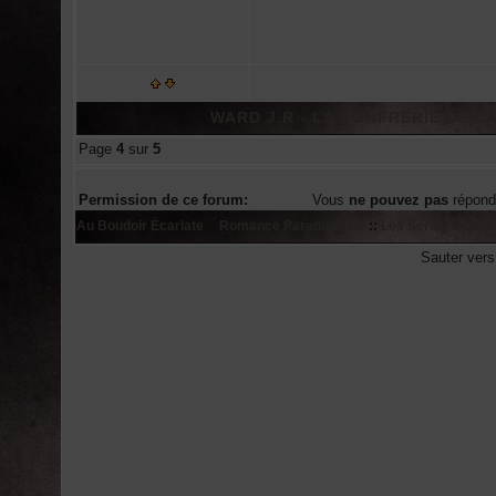
WARD J.R - LA CONFRERIE DE LA
Page
4
sur
5
Permission de ce forum:
Vous
ne pouvez pas
répond
Au Boudoir Écarlate
::
Romance Paranormale
::
Les Séries Incont
Sauter ver