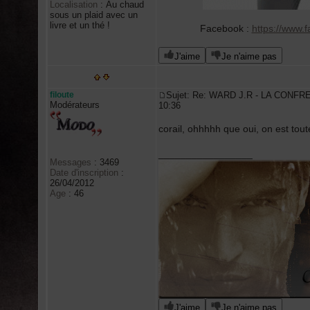
Localisation
:
Au chaud
sous un plaid avec un
livre et un thé !
Facebook :
https://www.
J'aime
Je n'aime pas
filoute
Sujet: Re: WARD J.R - LA CONFR
Modérateurs
10:36
corail, ohhhhh que oui, on est to
_________________
Messages
:
3469
Date d'inscription
:
26/04/2012
Age
:
46
J'aime
Je n'aime pas