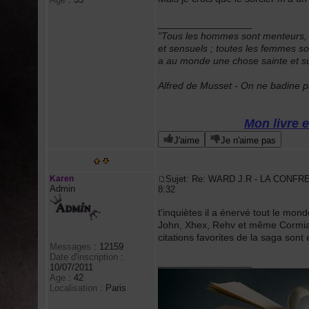
_________________
"Tous les hommes sont menteurs, i
et sensuels ; toutes les femmes son
a au monde une chose sainte et subl
Alfred de Musset - On ne badine pa
Mon livre e
J'aime
Je n'aime pas
Karen
Sujet: Re: WARD J.R - LA CONFR
Admin
8:32
t'inquiètes il a énervé tout le mon
John, Xhex, Rehv et même Cormia et
citations favorites de la saga sont 
Messages
:
12159
Date d'inscription
:
_________________
10/07/2011
Age
:
42
Localisation
:
Paris