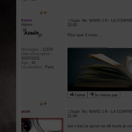
Karen
Sujet: Re: WARD J.R - LA CONFR
Admin
20:00
Plus que 3 mois....
_________________
Messages
:
12159
Date d'inscription
:
10/07/2011
Age
:
42
Localisation
:
Paris
J'aime
Je n'aime pas
guyla
Sujet: Re: WARD J.R - LA CONFR
21:04
oui c'est ce qu'on se dit toute je cr