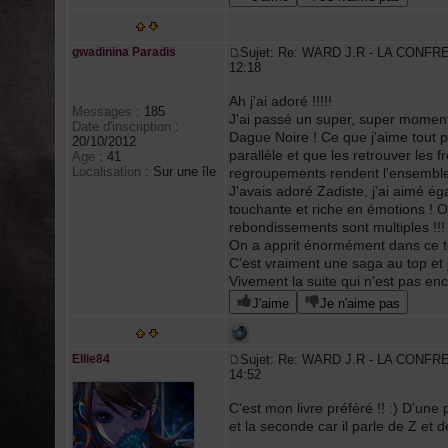
gwadinina Paradis
Sujet: Re: WARD J.R - LA CONFR
12:18
Ah j'ai adoré !!!!!
Messages
:
185
J'ai passé un super, super moment 
Date d'inscription
:
Dague Noire ! Ce que j'aime tout pa
20/10/2012
parallèle et que les retrouver les 
Age
:
41
Localisation
:
Sur une île
regroupements rendent l'ensemble p
J'avais adoré Zadiste, j'ai aimé é
touchante et riche en émotions ! On
rebondissements sont multiples !!!
On a apprit énormément dans ce tom
C'est vraiment une saga au top et
Vivement la suite qui n'est pas enco
J'aime
Je n'aime pas
Ellie84
Sujet: Re: WARD J.R - LA CONFR
14:52
C'est mon livre préféré !! :) D'un
et la seconde car il parle de Z et d