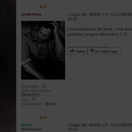
Emilie-Rose
Sujet: Re: WARD J.R - LA CONFR
22:31
Les traductions de Anne, c'est quo
patienter jusqu'a décembre !! :D
_________________
J'aime
Je n'aime pas
Messages
:
21
Date d'inscription
:
28/08/2012
Age
:
27
Localisation
:
Mâcon
filoute
Sujet: Re: WARD J.R - LA CONFR
Modérateurs
22:43