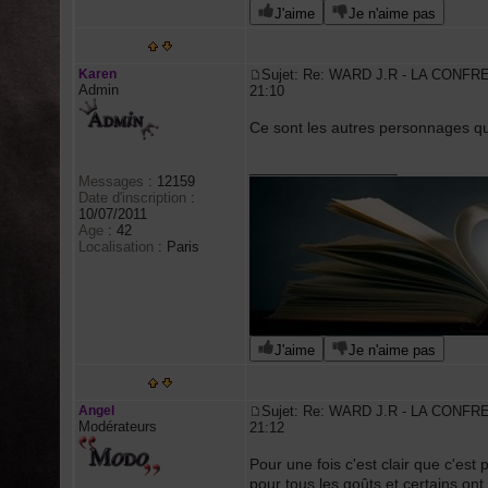
J'aime
Je n'aime pas
Karen
Sujet: Re: WARD J.R - LA CONFR
Admin
21:10
Ce sont les autres personnages qui
_________________
Messages
:
12159
Date d'inscription
:
10/07/2011
Age
:
42
Localisation
:
Paris
J'aime
Je n'aime pas
Angel
Sujet: Re: WARD J.R - LA CONFR
Modérateurs
21:12
Pour une fois c'est clair que c'est 
pour tous les goûts et certains ont