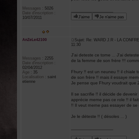
Messages
:
5026
_________________
Date d'inscription
:
J'aime
Je n'aime pas
10/07/2011
AnZeLe42100
Sujet: Re: WARD J.R - LA CONFR
11:30
J'ai deteste ce tome ... J'ai detes
Messages
:
2255
de la femme de son frère !!! commen
Date d'inscription
:
02/04/2012
Fhury !! est un neuneu !! il chiale t
Age
:
35
Localisation
:
saint
de son frère !! mais il essaye meme
etienne
Je pense que Fhury voudrait que Z
Il se sacrifie !! il décide de deveni
apprécie meme pas ce role !! il fait 
!! Il veut meme pas essayer de se co
Je le déteste !! ( désoles ... )
_________________