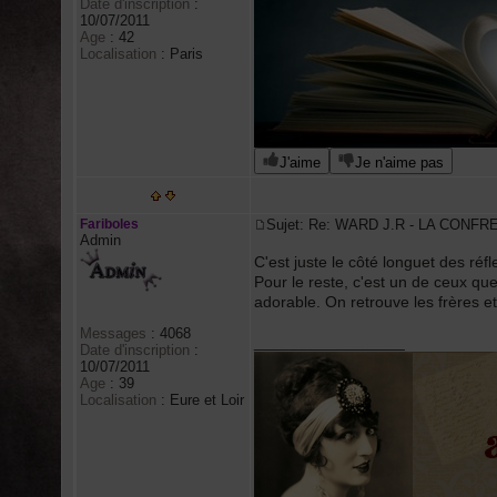
Date d'inscription
:
10/07/2011
Age
:
42
Localisation
:
Paris
J'aime
Je n'aime pas
Fariboles
Sujet: Re: WARD J.R - LA CONFR
Admin
C'est juste le côté longuet des réf
Pour le reste, c'est un de ceux qu
adorable. On retrouve les frères et
Messages
:
4068
_________________
Date d'inscription
:
10/07/2011
Age
:
39
Localisation
:
Eure et Loir