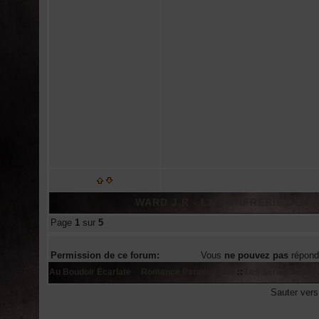
WARD J.R - LA CONFRERIE DE LA
Page
1
sur
5
Permission de ce forum:
Vous
ne pouvez pas
répond
Au Boudoir Écarlate
::
Romance Paranormale
::
Les Séries Incont
Sauter ver