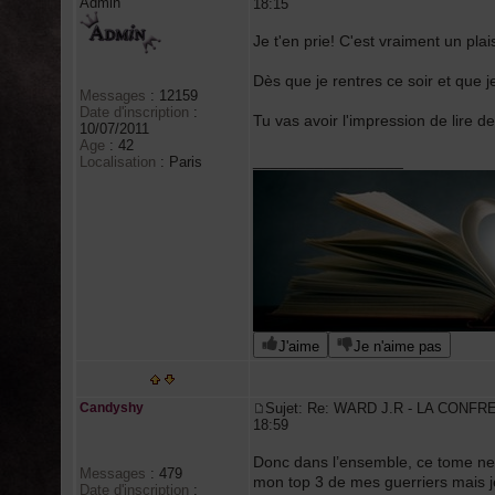
Admin
18:15
Je t'en prie! C'est vraiment un plais
Dès que je rentres ce soir et que j
Messages
:
12159
Date d'inscription
:
Tu vas avoir l'impression de lire d
10/07/2011
Age
:
42
_________________
Localisation
:
Paris
J'aime
Je n'aime pas
Candyshy
Sujet: Re: WARD J.R - LA CONFR
18:59
Donc dans l’ensemble, ce tome ne 
Messages
:
479
mon top 3 de mes guerriers mais 
Date d'inscription
: