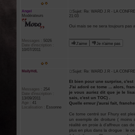
Angel
Sujet: Re: WARD J.R - LA CONFR
Modérateurs
21:03
Oui mais se ne sera toujours pas a
_________________
Messages
:
5026
J'aime
Je n'aime pas
Date d'inscription
:
10/07/2011
MailyHdL
Sujet: Re: WARD J.R - LA CONFR
Et bien pour une surprise, c'est
J'ai adoré ce tome ... alors, f
Messages
:
254
je vous auriez dit que je le lisa
Date d'inscription
:
sais, c'est un TOC) .
13/09/2011
Age
:
41
Quelle erreur j'aurai fait, franch
Localisation
:
Essonne
Ce tome centré sur Fhury est plei
un exemple de droiture ( moins d
réalité en proie à d'affreux cas de
plus en plus dans la drogue : le ce