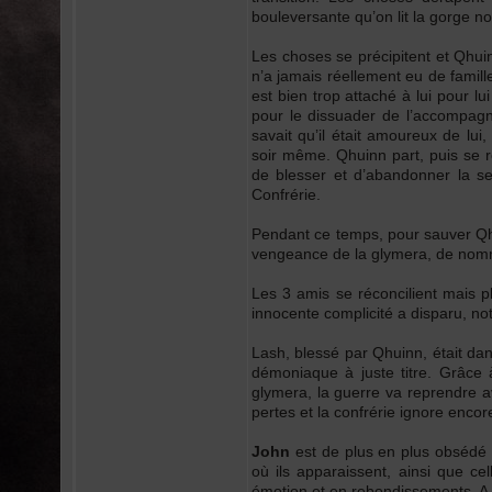
bouleversante qu’on lit la gorge n
Les choses se précipitent et Qhuin
n’a jamais réellement eu de famille
est bien trop attaché à lui pour lu
pour le dissuader de l’accompagner.
savait qu’il était amoureux de lui,
soir même. Qhuinn part, puis se r
de blesser et d’abandonner la se
Confrérie.
Pendant ce temps, pour sauver Qhu
vengeance de la glymera, de no
Les 3 amis se réconcilient mais p
innocente complicité a disparu, n
Lash, blessé par Qhuinn, était dan
démoniaque à juste titre. Grâce
glymera, la guerre va reprendre 
pertes et la confrérie ignore encor
John
est de plus en plus obsédé 
où ils apparaissent, ainsi que c
émotion et en rebondissements. A 