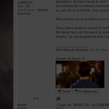
transition ( ah bien trouvé le mot *
12/09/2011
On entame de nombreux moments qu
Age
:
43
Localisation
:
derrière
au sein de la confrérie. Une nouvel
mon livre
Des avenirs qui se profilent pour c
Donc j’aime toujours autant la conf
Me tarde bien sûr de savoir la suit
revenu ; je suis impatiente d’en con
_________________
Mon blog de lectures :
Au Boudoir
Jensen & Jared <3
J'aime
Je n'aime pas
Karen
Sujet: Re: WARD J.R - LA CONFR
Admin
20:17