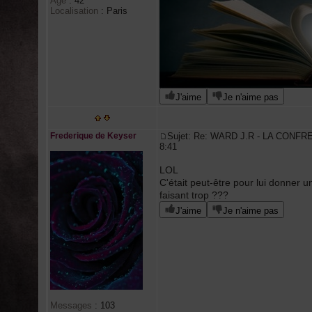
Age
:
42
Localisation
:
Paris
J'aime
Je n'aime pas
Frederique de Keyser
Sujet: Re: WARD J.R - LA CONFR
8:41
LOL
C'était peut-être pour lui donner u
faisant trop ???
J'aime
Je n'aime pas
Messages
:
103