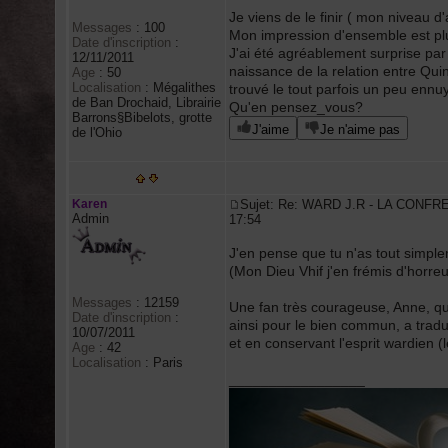
Je viens de le finir ( mon niveau d
Messages
:
100
Mon impression d'ensemble est plut
Date d'inscription
:
J'ai été agréablement surprise par
12/11/2011
naissance de la relation entre Quin 
Age
:
50
Localisation
:
Mégalithes
trouvé le tout parfois un peu ennu
de Ban Drochaid, Librairie
Qu'en pensez_vous?
Barrons§Bibelots, grotte
J'aime
Je n'aime pas
de l'Ohio
Karen
Sujet: Re: WARD J.R - LA CONFR
Admin
17:54
J'en pense que tu n'as tout simpleme
(Mon Dieu Vhif j'en frémis d'horreur
Messages
:
12159
Une fan très courageuse, Anne, qu
Date d'inscription
:
ainsi pour le bien commun, a tradui
10/07/2011
et en conservant l'esprit wardien (
Age
:
42
Localisation
:
Paris
_________________