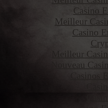
Casino E
Meilleur Casi
Casino E
Cryp
Meilleur Casi
Nouveau Casin
Casinos E
Casin
Casin