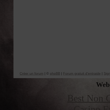
Créer un forum
|
phpBB
|
Forum gratuit d'entraide
|
Sig
©
Web 
Best Non 
Casino E