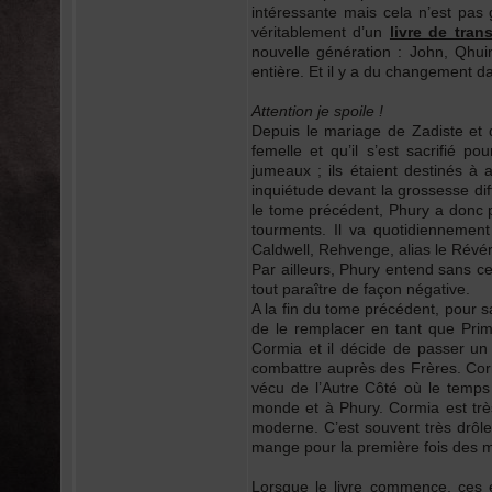
intéressante mais cela n’est pas g
véritablement d’un
livre de trans
nouvelle génération : John, Qhui
entière. Et il y a du changement d
Attention je spoile !
Depuis le mariage de Zadiste et d
femelle et qu’il s’est sacrifié po
jumeaux ; ils étaient destinés à
inquiétude devant la grossesse diffi
le tome précédent, Phury a donc p
tourments. Il va quotidienneme
Caldwell, Rehvenge, alias le Révé
Par ailleurs, Phury entend sans ce
tout paraître de façon négative.
A la fin du tome précédent, pour s
de le remplacer en tant que Prim
Cormia et il décide de passer un 
combattre auprès des Frères. Corm
vécu de l’Autre Côté où le temps n
monde et à Phury. Cormia est trè
moderne. C’est souvent très drôl
mange pour la première fois des
Lorsque le livre commence, ces é