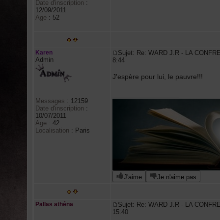
Date d'inscription
:
12/09/2011
Age
:
52
Karen
Sujet: Re: WARD J.R - LA CONFR
Admin
8:44
J'espère pour lui, le pauvre!!!
_________________
Messages
:
12159
Date d'inscription
:
10/07/2011
Age
:
42
Localisation
:
Paris
J'aime
Je n'aime pas
Pallas athéna
Sujet: Re: WARD J.R - LA CONFR
15:40