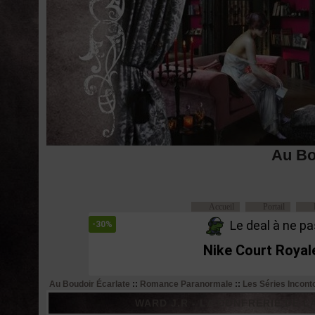
Au Bo
Accueil
Portail
Le deal à ne pas
-30%
Nike Court Royal
Au Boudoir Écarlate
::
Romance Paranormale
::
Les Séries Incont
WARD J.R - LA CONFRERIE DE LA