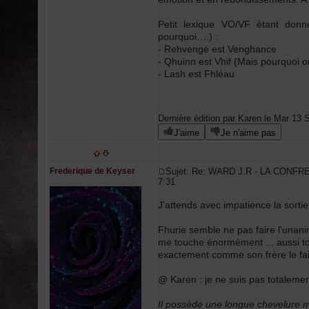
Petit lexique VO/VF étant don
pourquoi….) :
- Rehvenge est Venghance
- Qhuinn est Vhif (Mais pourquoi on
- Lash est Fhléau
Dernière édition par Karen le Mar 13 S
J'aime
Je n'aime pas
Frederique de Keyser
Sujet: Re: WARD J.R - LA CONFR
7:31
J'attends avec impatience la sortie
Fhurie semble ne pas faire l'unani
me touche énormément ... aussi tor
exactement comme son frère le fais
@ Karen : je ne suis pas totalemen
Il possède une longue chevelure m