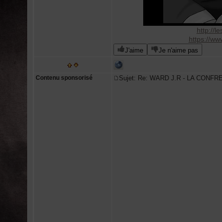
http://l
https://w
J'aime
Je n'aime pas
Contenu sponsorisé
Sujet: Re: WARD J.R - LA CONFR