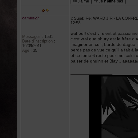
J'aime
Je n'aime pas
camille27
Sujet: Re: WARD J.R - LA CONFR
12:58
wahou!! c'est virulent et passionné
Messages
:
1581
c'est vrai que phury est le frère que 
Date d'inscription
:
imaginer en cuir, bardé de dague n
19/09/2011
perds pas de vue ce qu'il a fait à 
Age
:
35
et ce tome 6 reste pour moi celui o
baiser de qhuinn et Blay... aaaaaaa
_________________