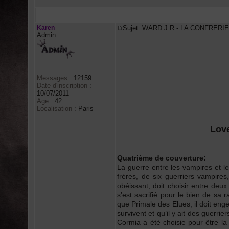
Auteur
Karen
Sujet: WARD J.R - LA CONFRERI
Admin
Messages
:
12159
Date d'inscription
:
10/07/2011
Age
:
42
Localisation
:
Paris
Love
Quatrième de couverture:
La guerre entre les vampires et leu
frères, de six guerriers vampire
obéissant, doit choisir entre deu
s’est sacrifié pour le bien de sa 
que Primale des Elues, il doit engen
survivent et qu’il y ait des guerr
Cormia a été choisie pour être la