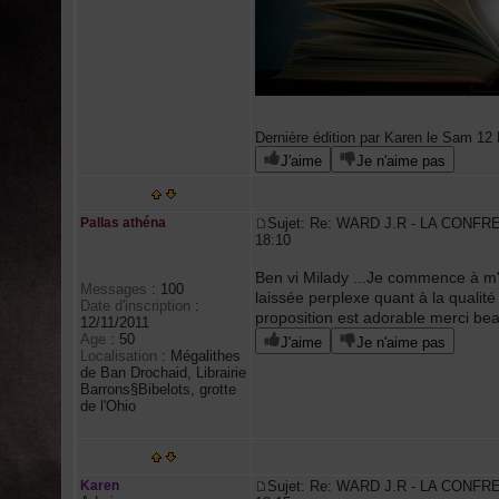
Dernière édition par Karen le Sam 12 N
J'aime
Je n'aime pas
Pallas athéna
Sujet: Re: WARD J.R - LA CONFR
18:10
Ben vi Milady ...Je commence à m'
Messages
:
100
laissée perplexe quant à la qualité
Date d'inscription
:
proposition est adorable merci b
12/11/2011
Age
:
50
J'aime
Je n'aime pas
Localisation
:
Mégalithes
de Ban Drochaid, Librairie
Barrons§Bibelots, grotte
de l'Ohio
Karen
Sujet: Re: WARD J.R - LA CONFR