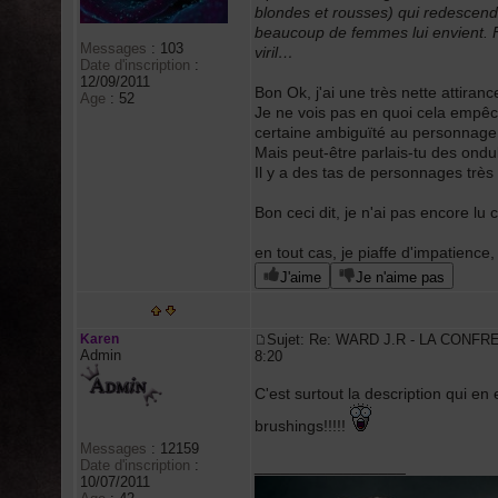
blondes et rousses) qui redescend
beaucoup de femmes lui envient. 
Messages
:
103
viril…
Date d'inscription
:
12/09/2011
Bon Ok, j'ai une très nette attiran
Age
:
52
Je ne vois pas en quoi cela empêch
certaine ambiguïté au personnage 
Mais peut-être parlais-tu des ondu
Il y a des tas de personnages très 
Bon ceci dit, je n'ai pas encore lu
en tout cas, je piaffe d'impatience,
J'aime
Je n'aime pas
Karen
Sujet: Re: WARD J.R - LA CONFR
Admin
8:20
C'est surtout la description qui en e
brushings!!!!!
Messages
:
12159
Date d'inscription
:
_________________
10/07/2011