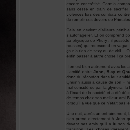
encore concrétisé. Cormia compre
sans cesse en train de sacrifie
violences lors des combats contre
de remplir ses devoirs de Primales 
Cela en devient d’ailleurs pénibl
s’autoflageller. Et on comprend pou
au physique de Phury : il possèd
rousses) qui redescend en vague 
ça n’a rien de sexy ou de viril… O
enfin passer à autre chose ! ça pr
Il en est bien autrement avec les au
L’amitié entre
John, Blay et Qh
donc du réconfort dans leur amiti
Qhuinn aussi à cause de son « hand
mal considérée par la glymera, la 
à l’écart de la société et a été dé
de temps chez son meilleur ami Blay
lorsqu’il a vue que ce n’était pas le
Une nuit, après un entrainement, L
s’en prend directement à John q
devant ses amis qu’il a lu son do
transition. Les choses dérapent