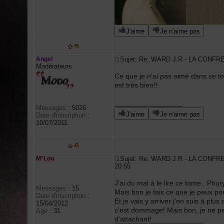
J'aime
Je n'aime pas
Angel
Sujet: Re: WARD J.R - LA CONFR
Modérateurs
Ce que je n'ai pas aimé dans ce to
est très bien!!
_________________
Messages
:
5026
J'aime
Je n'aime pas
Date d'inscription
:
10/07/2011
M*Lou
Sujet: Re: WARD J.R - LA CONFR
20:55
J'ai du mal à le lire ce tome.. Phu
Messages
:
15
Mais bon je fais ce que je peux pour
Date d'inscription
:
Et je vais y arriver j'en suis à plus
15/04/2012
c'est dommage! Mais bon, je ne pe
Age
:
31
d'attachant!