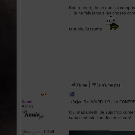
Bon à priori, de ce que j'ai comp
... je ne fais jamais les choses c
tant pis, j'assume
_________________
J'aime
Je n'aime pas
Karen
Sujet: Re: WARD J.R - LA CONFR
Admin
Oui madame!!!! Je suis trop conten
sans conteste l'un des meilleurs!
_________________
Messages
:
12159