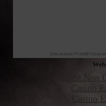
Créer un forum
|
phpBB
|
Forum gra
©
Web 
Best Non 
Casino E
Casino E