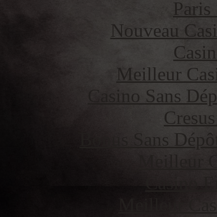
Paris
Nouveau Casi
Casin
Meilleur Cas
Casino Sans Dép
Cresus
Bonus Sans Dépô
Meilleur 
Casino E
Meilleur Cas