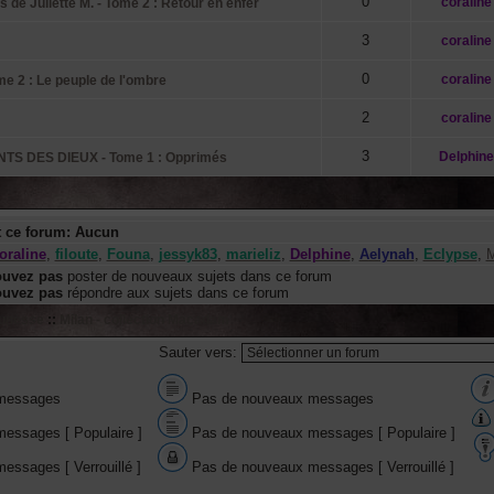
0
coraline
de Juliette M. - Tome 2 : Retour en enfer
3
coraline
0
coraline
 2 : Le peuple de l'ombre
2
coraline
3
Delphine
TS DES DIEUX - Tome 1 : Opprimés
t ce forum: Aucun
oraline
,
filoute
,
Founa
,
jessyk83
,
marieliz
,
Delphine
,
Aelynah
,
Eclypse
,
M
ouvez pas
poster de nouveaux sujets dans ce forum
ouvez pas
répondre aux sujets dans ce forum
eunesse
::
Milan - collection Macadam
Sauter vers:
messages
Pas de nouveaux messages
essages [ Populaire ]
Pas de nouveaux messages [ Populaire ]
essages [ Verrouillé ]
Pas de nouveaux messages [ Verrouillé ]