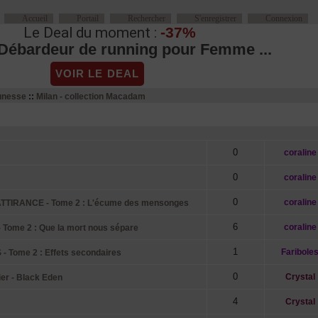
Accueil
Portail
Rechercher
S'enregistrer
Connexion
Le Deal du moment :
-37%
 Débardeur de running pour Femme ...
VOIR LE DEAL
eunesse
::
Milan - collection Macadam
Sujets
Réponses
Auteur
0
coraline
0
coraline
0
coraline
IRANCE - Tome 2 : L'écume des mensonges
6
coraline
ome 2 : Que la mort nous sépare
1
Faribole
 Tome 2 : Effets secondaires
0
Crystal
r - Black Eden
4
Crystal