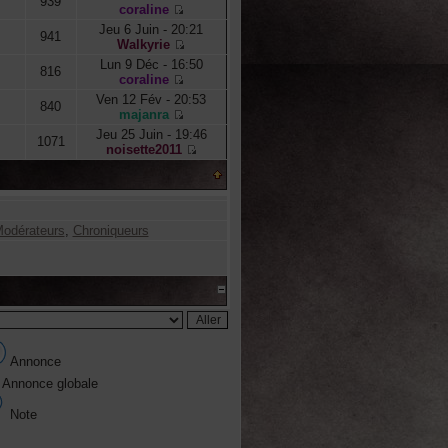
939
coraline
Jeu 6 Juin - 20:21
941
Walkyrie
Lun 9 Déc - 16:50
816
coraline
Ven 12 Fév - 20:53
840
majanra
Jeu 25 Juin - 19:46
1071
noisette2011
odérateurs
,
Chroniqueurs
Annonce
Annonce globale
Note