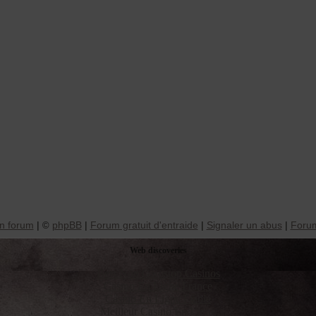
n forum
|
phpBB
|
Forum gratuit d'entraide
|
Signaler un abus
|
Forum
©
Web discoveries
Best Non Gamstop Casinos
Casino En Ligne France
Casino En Ligne Fiable
Meilleur Casino En Ligne