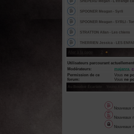
SHEPERD Megan - L'étrange cas 
SPOONER Meagan - Syrli
SPOONER Meagan - SYRLI - Tome
STRATTON Allan - Les chiens
THERRIEN Jessica - LES ENFAN
Aller à la page
:
1
,
2
Utilisateurs parcourant actuellemen
Modérateurs:
majanra
,
c
Permission de ce
Vous
ne p
forum:
Vous
ne p
Au Boudoir Écarlate
::
Young Adult / J
Nouveaux 
Nouveaux m
Nouveaux m