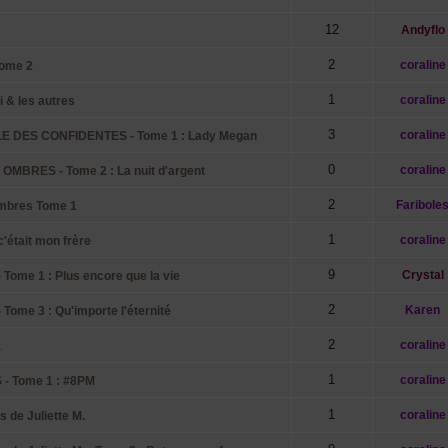
12
Andyflo
2
coraline
tome 2
1
coraline
 & les autres
3
coraline
E DES CONFIDENTES - Tome 1 : Lady Megan
0
coraline
MBRES - Tome 2 : La nuit d'argent
2
Faribole
ombres Tome 1
1
coraline
c'était mon frère
9
Crystal
me 1 : Plus encore que la vie
2
Karen
me 3 : Qu'importe l'éternité
2
coraline
a
1
coraline
- Tome 1 : #8PM
1
coraline
de Juliette M.