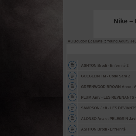
Nike –
Au Boudoir Écarlate
::
Young Adult / J
ASHTON Brodi - Enfernité 2
GOEGLEIN TM - Code Sara 2
GREENWOOD BROWN Anne - ATT
PLUM Amy - LES REVENANTS - T
SAMPSON Jeff - LES DEVIANTS -
ALONSO Ana et PELEGRIN Javie
ASHTON Brodi - Enfernité