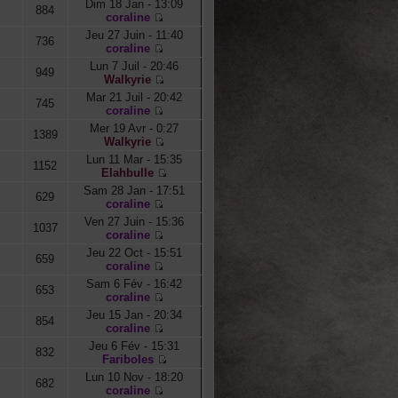
Dim 18 Jan - 13:09
884
coraline
Jeu 27 Juin - 11:40
736
coraline
Lun 7 Juil - 20:46
949
Walkyrie
Mar 21 Juil - 20:42
745
coraline
Mer 19 Avr - 0:27
1389
Walkyrie
Lun 11 Mar - 15:35
1152
Elahbulle
Sam 28 Jan - 17:51
629
coraline
Ven 27 Juin - 15:36
1037
s
coraline
Jeu 22 Oct - 15:51
659
coraline
Sam 6 Fév - 16:42
653
coraline
Jeu 15 Jan - 20:34
854
coraline
Jeu 6 Fév - 15:31
832
s
Fariboles
Lun 10 Nov - 18:20
682
coraline