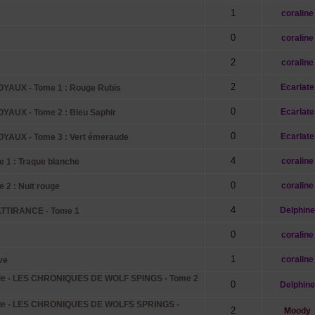
1
coraline
0
coraline
2
coraline
2
Ecarlate
OYAUX - Tome 1 : Rouge Rubis
0
Ecarlate
OYAUX - Tome 2 : Bleu Saphir
0
Ecarlate
OYAUX - Tome 3 : Vert émeraude
4
coraline
 1 : Traque blanche
0
coraline
2 : Nuit rouge
4
Delphine
TIRANCE - Tome 1
0
coraline
1
coraline
ve
e - LES CHRONIQUES DE WOLF SPINGS - Tome 2
0
Delphine
ie - LES CHRONIQUES DE WOLFS SPRINGS -
2
Moody