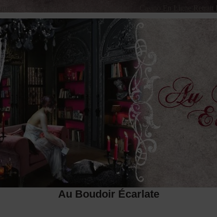
apide
Casino En Ligne Retrait Immédiat
Casino En Ligne Retrait 
Au Boudoir Écarlate