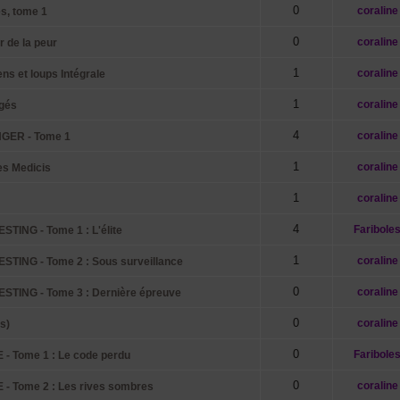
0
coraline
s, tome 1
0
coraline
 de la peur
1
coraline
s et loups Intégrale
1
coraline
gés
4
coraline
GER - Tome 1
1
coraline
es Medicis
1
coraline
4
Faribole
ING - Tome 1 : L'élite
1
coraline
TING - Tome 2 : Sous surveillance
0
coraline
TING - Tome 3 : Dernière épreuve
0
coraline
s)
0
Faribole
 Tome 1 : Le code perdu
0
coraline
 Tome 2 : Les rives sombres