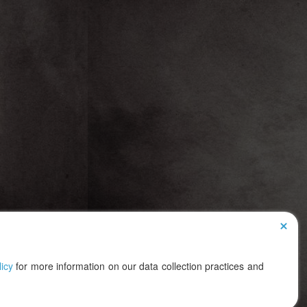
licy
for more information on our data collection practices and