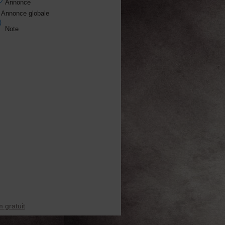
Annonce
Annonce globale
Note
 gratuit