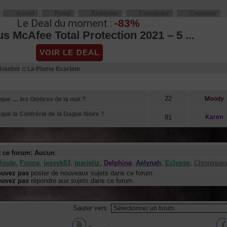
Accueil
Portail
Rechercher
S'enregistrer
Connexion
Le Deal du moment :
-83%
us McAfee Total Protection 2021 – 5 ...
VOIR LE DEAL
Boudoir
::
La Plume Ecarlate
Sujets
Réponses
Auteur
22
Moody
ue .... les Ombres de la nuit ?
 que la Confrérie de la Dague Noire ?
91
Karen
t ce forum: Aucun
iloute
,
Founa
,
jessyk83
,
marieliz
,
Delphine
,
Aelynah
,
Eclypse
,
Chroniqueu
ouvez pas
poster de nouveaux sujets dans ce forum
ouvez pas
répondre aux sujets dans ce forum
Boudoir
::
La Plume Ecarlate
Sauter vers: