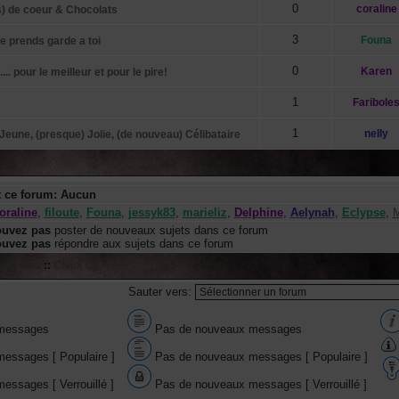
0
coraline
s) de coeur & Chocolats
3
Founa
e prends garde a toi
0
Karen
 pour le meilleur et pour le pire!
1
Faribole
1
neIIy
eune, (presque) Jolie, (de nouveau) Célibataire
t ce forum: Aucun
oraline
,
filoute
,
Founa
,
jessyk83
,
marieliz
,
Delphine
,
Aelynah
,
Eclypse
,
M
ouvez pas
poster de nouveaux sujets dans ce forum
ouvez pas
répondre aux sujets dans ce forum
porains
::
Chick Lit
Sauter vers:
messages
Pas de nouveaux messages
essages [ Populaire ]
Pas de nouveaux messages [ Populaire ]
essages [ Verrouillé ]
Pas de nouveaux messages [ Verrouillé ]