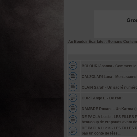
NIKE : -
Gros
Au Boudoir Écarlate
::
Romans Contem
BOLOURI Joanna - Comment le f
CALZOLARI Lana - Mon ascension
CLAIN Sarah - Un sacré numér
CURT Ange L. - De l'air !
DAMBRE Roxane - Un Karma (pr
DE PAOLA Lucie - LES FILLES PE
beaucoup de crapauds avant de 
DE PAOLA Lucie - LES FILLES PE
pas un conte de fées...