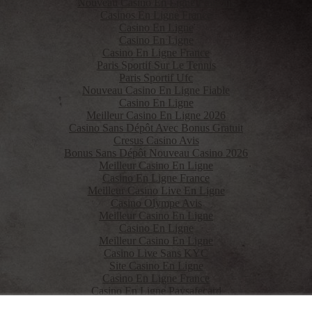
Nouveau Casino En Ligne Francais
Casinos En Ligne France
Casino En Ligne
Casino En Ligne
Casino En Ligne France
Paris Sportif Sur Le Tennis
Paris Sportif Ufc
Nouveau Casino En Ligne Fiable
Casino En Ligne
Meilleur Casino En Ligne 2026
Casino Sans Dépôt Avec Bonus Gratuit
Cresus Casino Avis
Bonus Sans Dépôt Nouveau Casino 2026
Meilleur Casino En Ligne
Casino En Ligne France
Meilleur Casino Live En Ligne
Casino Olympe Avis
Meilleur Casino En Ligne
Casino En Ligne
Meilleur Casino En Ligne
Casino Live Sans KYC
Site Casino En Ligne
Casino En Ligne France
Casino En Ligne Paysafecard
Casino Francais En Ligne