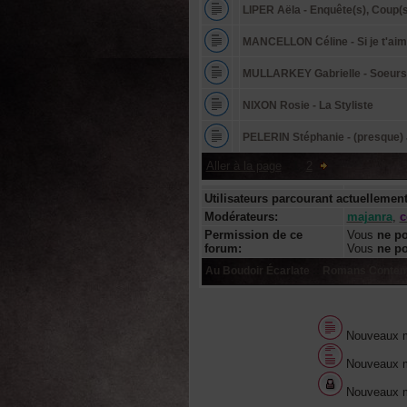
LIPER Aëla - Enquête(s), Coup(
MANCELLON Céline - Si je t'aim
MULLARKEY Gabrielle - Soeurs....
NIXON Rosie - La Styliste
PELERIN Stéphanie - (presque) J
Aller à la page
:
1
,
2
Utilisateurs parcourant actuellemen
Modérateurs:
majanra
,
c
Permission de ce
Vous
ne p
forum:
Vous
ne p
Au Boudoir Écarlate
::
Romans Contem
Nouveaux 
Nouveaux m
Nouveaux m