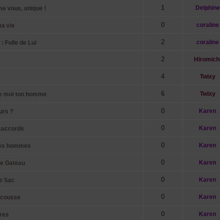
1
Delphine
e vous, unique !
0
coraline
ma vie
2
coraline
 Folle de Lui
2
Hiromich
4
Twixy
6
Twixy
ête moi ton homme
0
Karen
urs ?
0
Karen
saccords
0
Karen
les hommes
0
Karen
le Gateau
0
Karen
e Sac
0
Karen
scousse
0
Karen
res