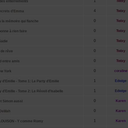
1
Twixy
des enterrements
4
Twixy
secrets d'Emma
0
Twixy
 la mémoire qui flanche
0
Twixy
nne à rien faire
0
Twixy
Sadie
0
Twixy
 de rêve
0
Twixy
 entre amis
0
coraline
ew York
1
Edwige
d'Emilie - Tome 1: Le Party d'Emilie
1
Edwige
d'Emilie - Tome 2: Le Réveil d'Isabelle
0
Karen
et Simon aussi
0
Karen
elilah
1
Karen
, LOUISON - Y comme Romy