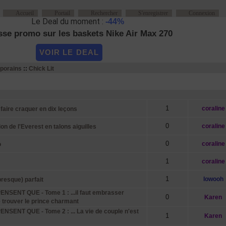
Accueil
Portail
Rechercher
S'enregistrer
Connexion
Le Deal du moment :
Le Deal du moment :
-44%
20% supplémentaires sur les articles ...
se promo sur les baskets Nike Air Max 270
VOIR LE DEAL
VOIR LE DEAL
porains
::
Chick Lit
Sujets
Réponses
Auteur
1
coraline
aire craquer en dix leçons
0
coraline
 de l'Everest en talons aiguilles
0
coraline
o
1
coraline
1
lowooh
esque) parfait
NSENT QUE - Tome 1 : ...il faut embrasser
0
Karen
trouver le prince charmant
NSENT QUE - Tome 2 : ... La vie de couple n'est
1
Karen