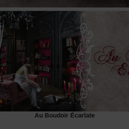
apide
Casino En Ligne Retrait Immédiat
Casino En Ligne Retrait 
Au Boudoir Écarlate