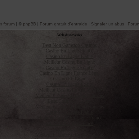
n forum
|
phpBB
|
Forum gratuit d'entraide
|
Signaler un abus
|
Forum
©
Web discoveries
Best Non Gamstop Casinos
Casino En Ligne France
Casino En Ligne Fiable
Meilleur Casino En Ligne
Casino En Ligne France
Casino En Ligne France Légal
Casino En Ligne
Casino En Ligne Fiable
Meilleur Casino En Ligne Avis
Meilleur Casino En Ligne Francais
Liste Casino En Ligne
Meilleur Casino En Ligne Francais
Casino En Ligne Fiable
Meilleur Casino En Ligne France
Casino En Ligne France
Crypto Casino
Meilleur Casino En Ligne Français