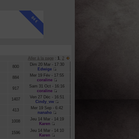
84 €
Vues
Derniers Messages
Aller à la page
:
1
,
2
Dim 20 Mar - 17:30
800
Edwige
Mer 19 Fév - 17:55
884
coraline
Sam 31 Oct - 16:16
917
coraline
Ven 27 Déc - 16:51
1407
Cindy_vw
Mer 19 Sep - 6:42
413
nanaho
Jeu 14 Mar - 14:19
1008
Karen
Jeu 14 Mar - 14:10
1596
Karen