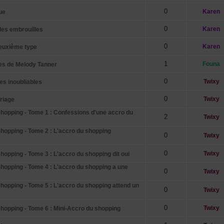
0
Karen
ue
0
Karen
les embrouilles
0
Karen
euxième type
1
Founa
es de Melody Tanner
0
Twixy
s inoubliables
0
Twixy
riage
hopping - Tome 1 : Confessions d'une accro du
2
Twixy
hopping - Tome 2 : L'accro du shopping
0
Twixy
0
Twixy
opping - Tome 3 : L'accro du shopping dit oui
hopping - Tome 4 : L'accro du shopping a une
0
Twixy
hopping - Tome 5 : L'accro du shopping attend un
0
Twixy
0
Twixy
hopping - Tome 6 : Mini-Accro du shopping