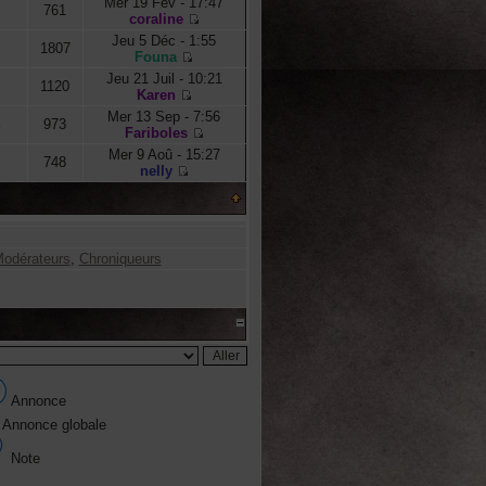
Mer 19 Fév - 17:47
761
coraline
Jeu 5 Déc - 1:55
1807
Founa
Jeu 21 Juil - 10:21
1120
Karen
Mer 13 Sep - 7:56
973
s
Fariboles
Mer 9 Aoû - 15:27
748
neIIy
odérateurs
,
Chroniqueurs
Annonce
Annonce globale
Note