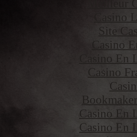
Meilleur 
Casino 
Site Ca
Casino E
Casino En L
Casino Fr
Casin
Bookmaker 
Casino En L
Casino En L