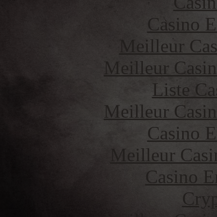
Casin
Casino E
Meilleur Cas
Meilleur Casi
Liste Ca
Meilleur Casi
Casino E
Meilleur Casi
Casino E
Cryp