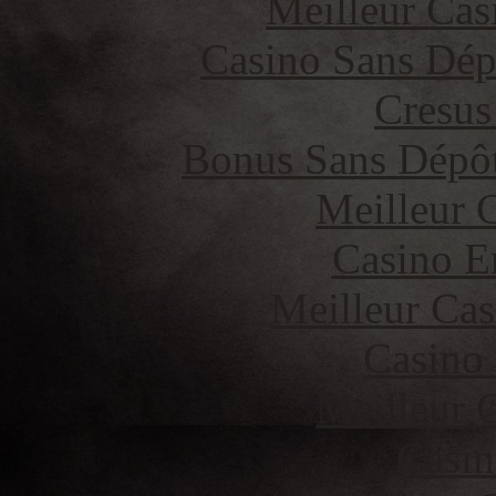
Meilleur Cas
Casino Sans Dép
Cresus
Bonus Sans Dépô
Meilleur 
Casino E
Meilleur Cas
Casino
Meilleur 
Casin