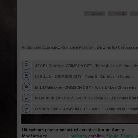
Accueil
Portail
Au Boudoir Écarlate
::
Romance Paranormale
::
j'ai lu / Crépuscul
Sujets
JEWEL Carolyn - CRIMSON CITY - Tome 4 - Les Ombres de l
LEE Jade - CRIMSON CITY - Tome 5 - Ombres et Démons
M. LIU Marjorie - CRIMSON CITY - Tome 2 - Les Chasseur
MAVERICK Liz - CRIMSON CITY - Tome 1 - Les Ombres de l
O'SHEA Patti - CRIMSON CITY - Tome 3 - Ombres et Lumiè
Utilisateurs parcourant actuellement ce forum: Aucun
Modérateurs:
majanra
,
coraline
,
filoute
,
Founa
,
j