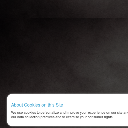
About Cookies on this Site
We use cookies to personalize and improve your experience on our site and 
our data collection practices and to exercise your consumer rights.