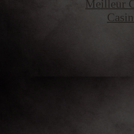
Meilleur 
Casin