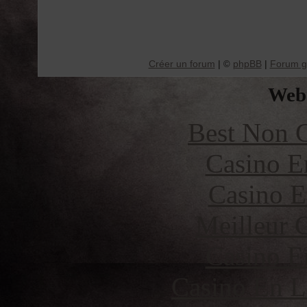
Créer un forum
|
phpBB
|
Forum gr
©
Web 
Best Non 
Casino E
Casino E
Meilleur 
Casino E
Casino En L