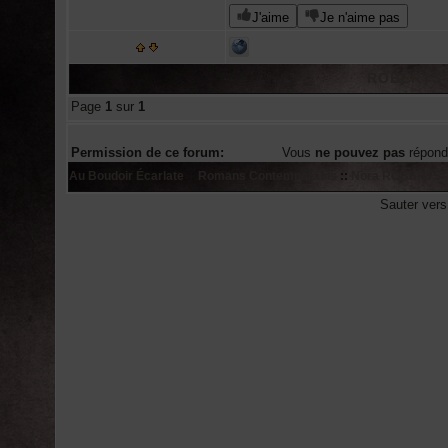
J'aime
Je n'aime pas
ROBERTS N
Page
1
sur
1
Permission de ce forum:
Vous
ne pouvez pas
répond
Au Boudoir Écarlate
::
Romans Contemporains
::
Nora ROBERTS
Sauter ver