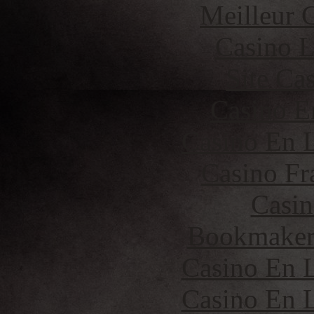
Meilleur 
Casino 
Site Ca
Casino E
Casino En L
Casino Fr
Casin
Bookmaker 
Casino En L
Casino En L