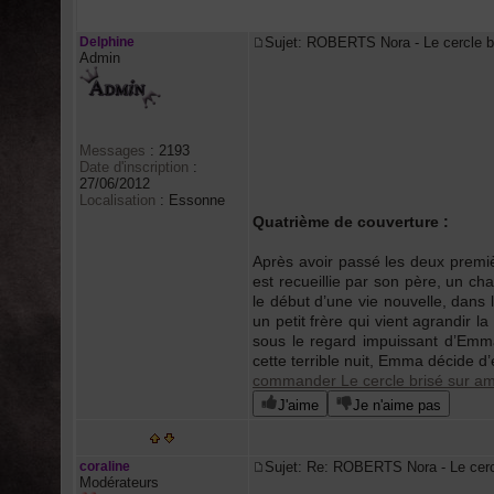
Auteur
Delphine
Sujet: ROBERTS Nora - Le cercle
Admin
Messages
:
2193
Date d'inscription
:
27/06/2012
Localisation
:
Essonne
Quatrième de couverture :
Après avoir passé les deux premi
est recueillie par son père, un cha
le début d’une vie nouvelle, dans l
un petit frère qui vient agrandir l
sous le regard impuissant d’Emma
cette terrible nuit, Emma décide d’
commander Le cercle brisé sur a
J'aime
Je n'aime pas
coraline
Sujet: Re: ROBERTS Nora - Le cer
Modérateurs