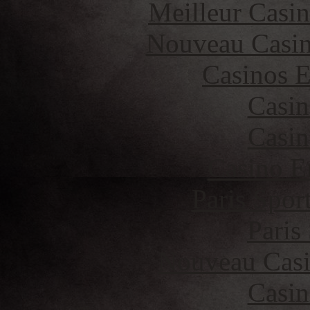
Meilleur Casi
Nouveau Casin
Casinos E
Casin
Casin
Casino E
Paris Spor
Paris
Nouveau Casi
Casin