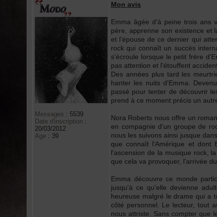
Mon avis
Emma âgée d'à peine trois ans vi
père, apprenne son existence et l
et l'épouse de ce dernier qui att
rock qui connaît un succès intern
s'écroule lorsque le petit frère d
pas attention et l'étouffent acciden
Des années plus tard les meurtri
hanter les nuits d'Emma. Devenu
passé pour tenter de découvrir le
prend à ce moment précis un autre
Messages
:
5539
Nora Roberts nous offre un roman 
Date d'inscription
:
en compagnie d'un groupe de rock
20/03/2012
nous les suivons ainsi jusque da
Age
:
39
que connaît l'Amérique et dont B
l'ascension de la musique rock, l
que cela va provoquer, l'arrivée du
Emma découvre ce monde particuli
jusqu'à ce qu'elle devienne adu
heureuse malgré le drame qui a t
côté personnel. Le lecteur, tout a
nous attriste. Sans compter que le