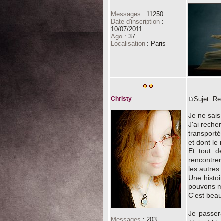
________
Messages
:
11250
Date d'inscription
:
10/07/2011
Age
:
37
Localisation
:
Paris
Christy
Sujet: R
Je ne sais
J'ai reche
transporté
et dont le
Et tout d
rencontrer
les autre
Une histoi
pouvons m
C'est bea
Je passera
Messages
:
203