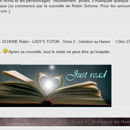
en écrits et les personnages "visuellement" posés, il manquait quelque 
 que j'ai commencé par la nouvelle de Robin Schone. Pour les amoure
ont ;)
e: SCHONE Robin - LADY'S TUTOR - Tome 2 : Initiation au Harem
Dim 27
..
Après sa nouvelle, tout le reste ne peut être qu'insipide...
_________
HONE Robin - LADY'S TUTOR - Tome 2 : Initiation au Ha