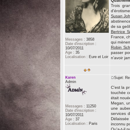
Quatrième
Trois gra
d'érotisme
Susan Joh
abstinence
de sa geôl
Bertrice S
France, ch
Messages
:
3858
qui mènent
Date d'inscription
:
Robin Sch
10/07/2011
Age
:
35
passer po
Localisation
:
Eure et Loir
n'avoir j
Karen
Sujet: R
Admin
C'est la p
touchée co
était noué
Megan, un
Messages
:
11250
une auber
Date d'inscription
:
services 
10/07/2011
Délaissée 
Age
:
37
Localisation
:
Paris
inconnu po
Qu'a-t-il 