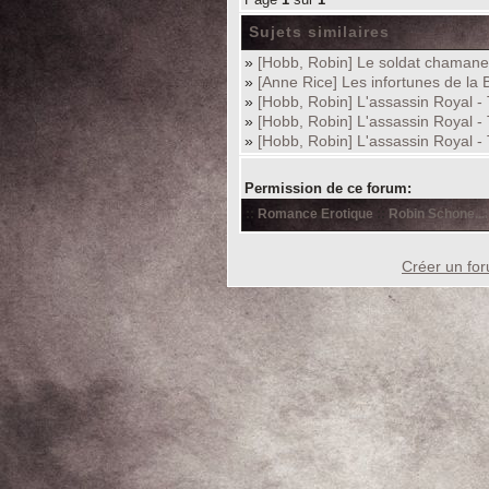
Sujets similaires
»
[Hobb, Robin] Le soldat chamane
»
[Anne Rice] Les infortunes de la B
»
[Hobb, Robin] L'assassin Royal -
»
[Hobb, Robin] L'assassin Royal -
»
[Hobb, Robin] L'assassin Royal -
Permission de ce forum:
::
Romance Erotique
::
Robin Schone....
Créer un fo