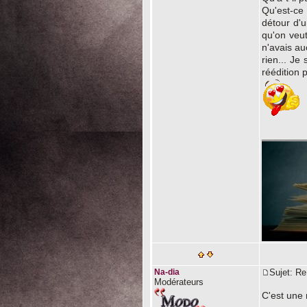
Qu'est-ce 
détour d'u
qu'on veut
n'avais au
rien... Je
réédition 
________
Na-dia
Sujet: R
Modérateurs
C'est une n