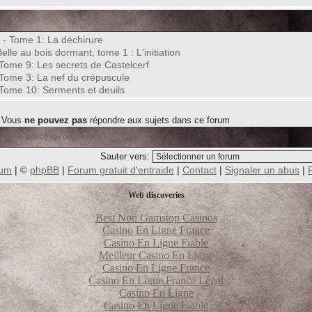
 - Tome 1: La déchirure
elle au bois dormant, tome 1 : L'initiation
 Tome 9: Les secrets de Castelcerf
 Tome 3: La nef du crépuscule
 Tome 10: Serments et deuils
Vous
ne pouvez pas
répondre aux sujets dans ce forum
 Juste parce qu'on l'adore !
Sauter vers:
rum
|
phpBB
|
Forum gratuit d'entraide
|
Contact
|
Signaler un abus
|
©
Web discoveries
Best Non Gamstop Casinos
Casino En Ligne France
Casino En Ligne Fiable
Meilleur Casino En Ligne
Casino En Ligne France
Casino En Ligne France Légal
Casino En Ligne
Casino En Ligne Fiable