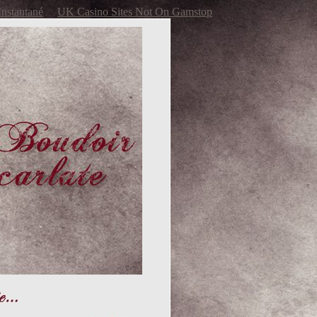
Instantané
UK Casino Sites Not On Gamstop