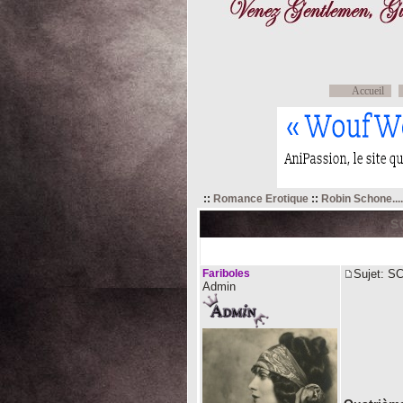
Accueil
::
Romance Erotique
::
Robin Schone....
SC
Auteur
Fariboles
Sujet: S
Admin