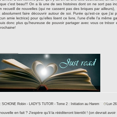
que c'est beau!!! On a là une de ses histoires dont on ne sort pas i
n recueill de nouvelles (qui ne cassent pas des briques par ailleurs)
 absolument faire découvrir autour de soi. Purée qu'est-ce que j'ai 
cun amie lectrice) pour qu'elles lisent ce livre, l'une d'elle l'a même 
 suis donc plus qu'heureuse de pouvoir partager avec vous ce trésor 
prochaine!
_________
e: SCHONE Robin - LADY'S TUTOR - Tome 2 : Initiation au Harem
Lun 26
ouvelle en fait ? J’espère qu'il la rééditeront bientôt ! (on devrait avoir 