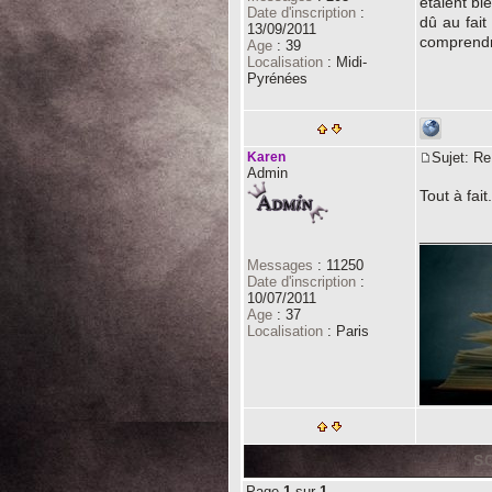
étaient bi
Date d'inscription
:
dû au fait
13/09/2011
comprendr
Age
:
39
Localisation
:
Midi-
Pyrénées
Karen
Sujet: R
Admin
Tout à fait.
________
Messages
:
11250
Date d'inscription
:
10/07/2011
Age
:
37
Localisation
:
Paris
SC
Page
1
sur
1