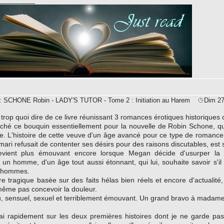
_________
e: SCHONE Robin - LADY'S TUTOR - Tome 2 : Initiation au Harem
Dim 27
 trop quoi dire de ce livre réunissant 3 romances érotiques historiques 
rché ce bouquin essentiellement pour la nouvelle de Robin Schone, qui
e. L'histoire de cette veuve d'un âge avancé pour ce type de romance, 
 mari refusait de contenter ses désirs pour des raisons discutables, e
evient plus émouvant encore lorsque Megan décide d'usurper la p
 un homme, d'un âge tout aussi étonnant, qui lui, souhaite savoir s
s hommes.
re tragique basée sur des faits hélas bien réels et encore d'actualité
ême pas concevoir la douleur.
u, sensuel, sexuel et terriblement émouvant. Un grand bravo à madam
i rapidement sur les deux premières histoires dont je ne garde pas u