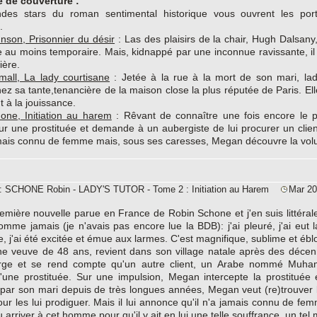
 de couverture :
ndes stars du roman sentimental historique vous ouvrent les po
.
nson, Prisonnier du désir
: Las des plaisirs de la chair, Hugh Dalsan
 au moins temporaire. Mais, kidnappé par une inconnue ravissante, il
ière.
mall, La lady courtisane
: Jetée à la rue à la mort de son mari, lad
ez sa tante,tenancière de la maison close la plus réputée de Paris. Ell
 à la jouissance.
one, Initiation au harem
: Rêvant de connaître une fois encore le pl
ur une prostituée et demande à un aubergiste de lui procurer un cli
amais connu de femme mais, sous ses caresses, Megan découvre la volu
e: SCHONE Robin - LADY'S TUTOR - Tome 2 : Initiation au Harem
Mar 20
remière nouvelle parue en France de Robin Schone et j'en suis littér
mme jamais (je n'avais pas encore lue la BDB): j'ai pleuré, j'ai eut 
e, j'ai été excitée et émue aux larmes. C'est magnifique, sublime et ébl
e veuve de 48 ans, revient dans son village natale après des décen
ge et se rend compte qu'un autre client, un Arabe nommé Muha
d'une prostituée. Sur une impulsion, Megan intercepte la prostituée
par son mari depuis de très longues années, Megan veut (re)trouver l
ur les lui prodiguer. Mais il lui annonce qu'il n'a jamais connu de fe
pu arriver à cet homme pour qu'il y ait en lui une telle souffrance, un te