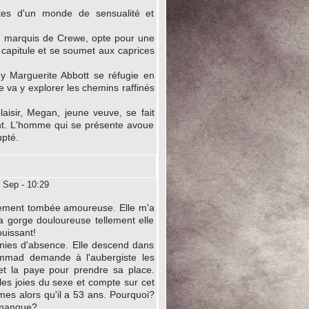
rtes d'un monde de sensualité et
y, marquis de Crewe, opte pour une
 capitule et se soumet aux caprices
y Marguerite Abbott se réfugie en
e va y explorer les chemins raffinés
aisir, Megan, jeune veuve, se fait
ent. L'homme qui se présente avoue
pté.
 Sep - 10:29
alement tombée amoureuse. Elle m'a
la gorge douloureuse tellement elle
ouissant!
nies d'absence. Elle descend dans
mmad demande à l'aubergiste les
 et la paye pour prendre sa place.
es joies du sexe et compte sur cet
mmes alors qu'il a 53 ans. Pourquoi?
l manque?