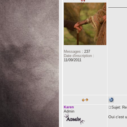
________
Messages
:
237
Date d'inscription
:
11/09/2011
Karen
Sujet: R
Admin
Oui c'est 