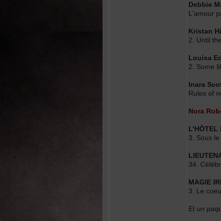
Debbie M
L'amour pa
Kristan H
2. Until 
Louisa E
2. Some li
Inara Scot
Rules of n
Nora Rob
L’HÔTEL
3. Sous le
LIEUTEN
34. Célébr
MAGIE I
3. Le coeu
Et un paqu