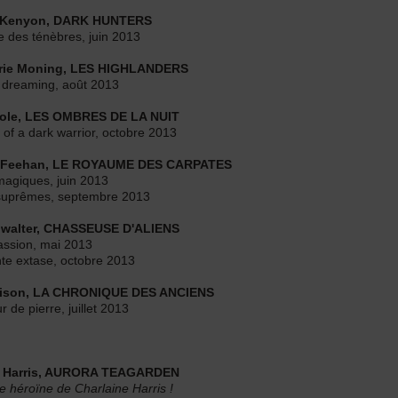
n Kenyon, DARK HUNTERS
re des ténèbres, juin 2013
rie Moning, LES HIGHLANDERS
e dreaming, août 2013
Cole, LES OMBRES DE LA NUIT
of a dark warrior, octobre 2013
e Feehan, LE ROYAUME DES CARPATES
magiques, juin 2013
 suprêmes, septembre 2013
walter, CHASSEUSE D'ALIENS
assion, mai 2013
te extase, octobre 2013
rison, LA CHRONIQUE DES ANCIENS
 de pierre, juillet 2013
e Harris, AURORA TEAGARDEN
e héroïne de Charlaine Harris !