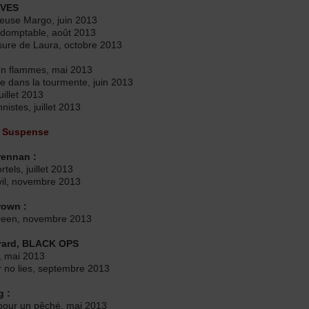
ÊVES
leuse Margo, juin 2013
indomptable, août 2013
sure de Laura, octobre 2013
n flammes, mai 2013
 dans la tourmente, juin 2013
uillet 2013
nnistes, juillet 2013
 Suspense
rennan :
tels, juillet 2013
vil, novembre 2013
rown :
een, novembre 2013
rard, BLACK OPS
, mai 2013
 no lies, septembre 2013
 :
pour un pêché, mai 2013