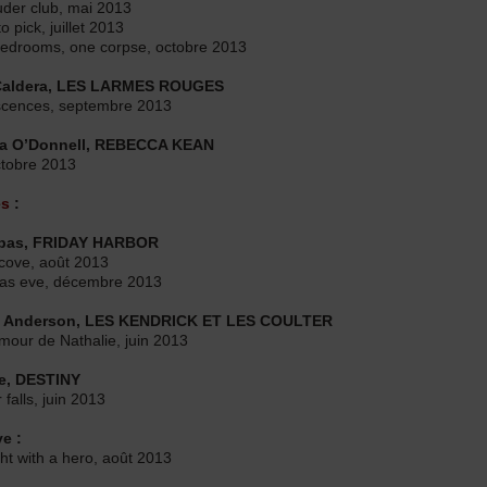
uder club, mai 2013
o pick, juillet 2013
bedrooms, one corpse, octobre 2013
Caldera, LES LARMES ROUGES
scences, septembre 2013
a O’Donnell, REBECCA KEAN
ctobre 2013
es
:
ypas, FRIDAY HARBOR
 cove, août 2013
mas eve, décembre 2013
e Anderson, LES KENDRICK ET LES COULTER
amour de Nathalie, juin 2013
e, DESTINY
falls, juin 2013
e :
ht with a hero, août 2013