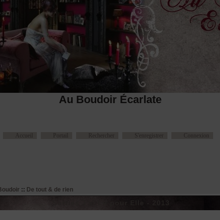
Au Boudoir Écarlate
Accueil
Portail
Rechercher
S'enregistrer
Connexion
Boudoir
::
De tout & de rien
Sorties J'ai Lu pour Elle - 2013
Message