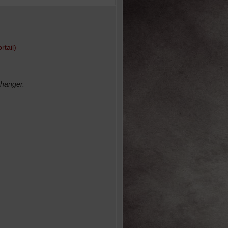
rtail)
changer.