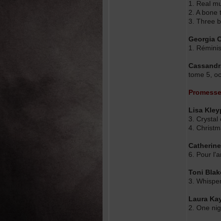
1. Real m
2. A bone t
3. Three 
Georgia 
1. Rémini
Cassandr
tome 5, o
Promess
Lisa Kle
3. Crystal
4. Christ
Catherin
6. Pour l'
Toni Blak
3. Whisper 
Laura Kay
2. One nig