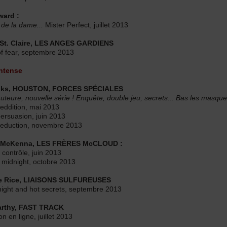
ward :
de la dame...
Mister Perfect, juillet 2013
St. Claire, LES ANGES GARDIENS
of fear, septembre 2013
ntense
nks, HOUSTON, FORCES SPÉCIALES
uteure, nouvelle série ! Enquête, double jeu, secrets... Bas les masque
eddition, mai 2013
ersuasion, juin 2013
seduction, novembre 2013
 McKenna, LES FRÈRES McCLOUD :
 contrôle, juin 2013
 midnight, octobre 2013
ie Rice, LIAISONS SULFUREUSES
night and hot secrets, septembre 2013
arthy, FAST TRACK
n en ligne, juillet 2013