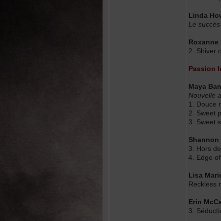
Linda Ho
Le succès 
Roxanne 
2. Shiver 
Passion I
Maya Ba
Nouvelle a
1. Douce r
2. Sweet p
3. Sweet 
Shannon
3. Hors de
4. Edge of
Lisa Mar
Reckless 
Erin McC
3. Séductio