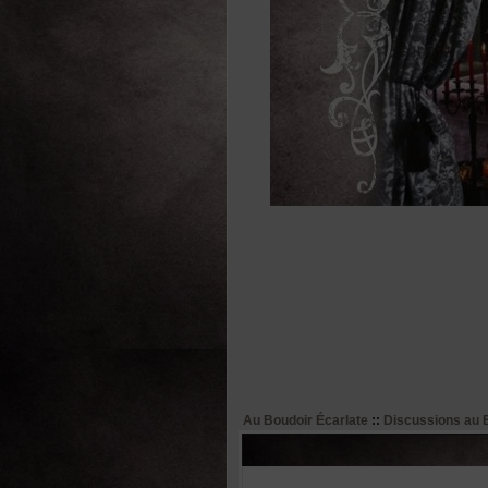
Au Boudoir Écarlate
::
Discussions au 
Auteur