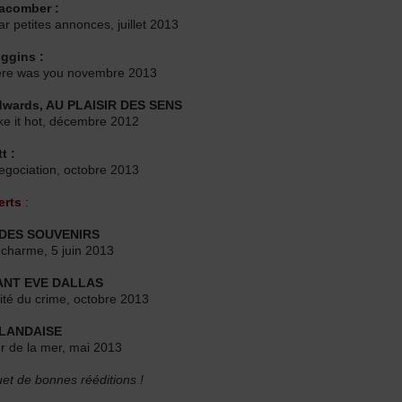
acomber :
r petites annonces, juillet 2013
iggins :
there was you novembre 2013
dwards, AU PLAISIR DES SENS
ke it hot, décembre 2012
t :
egociation, octobre 2013
erts
:
 DES SOUVENIRS
 charme, 5 juin 2013
ANT EVE DALLAS
ité du crime, octobre 2013
RLANDAISE
r de la mer, mai 2013
et de bonnes rééditions !