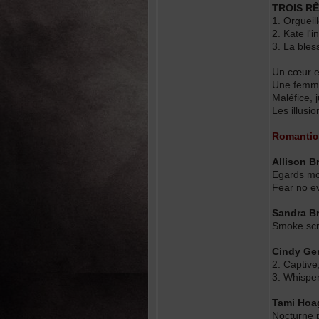
TROIS R
1. Orgueil
2. Kate l'
3. La bles
Un cœur e
Une femme
Maléfice, j
Les illusio
Romantic
Allison B
Egards mor
Fear no e
Sandra B
Smoke scr
Cindy Ge
2. Captive
3. Whisper
Tami Hoag
Nocturne 