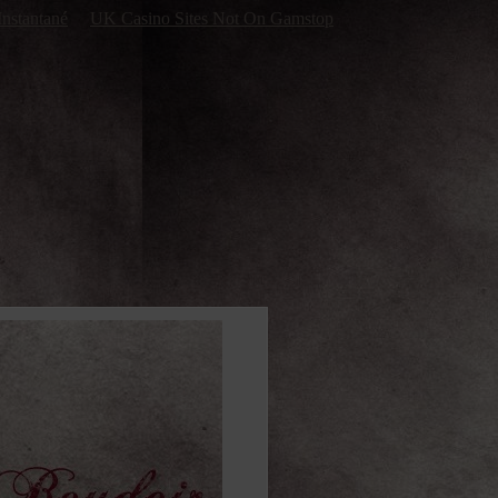
Instantané
UK Casino Sites Not On Gamstop