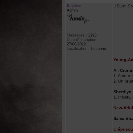
Delphine
Sujet: So
Admin
Messages
:
2193
Date d'inscription
:
27/06/2012
Localisation
:
Essonne
Young-Ad
Ali Cron
1. Amour 
2. Un brui
Sherrily
1. Infinity
New-Adul
Samantha
Crépuscu