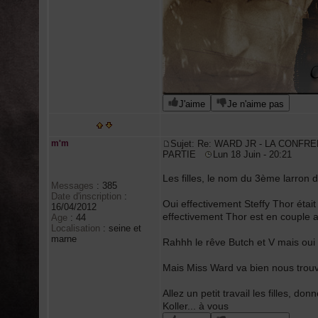
J'aime
Je n'aime pas
m'm
Sujet: Re: WARD JR - LA CONFRE
PARTIE
Lun 18 Juin - 20:21
Les filles, le nom du 3ème larron 
Messages
:
385
Date d'inscription
:
Oui effectivement Steffy Thor étai
16/04/2012
effectivement Thor est en couple 
Age
:
44
Localisation
:
seine et
marne
Rahhh le rêve Butch et V mais oui f
Mais Miss Ward va bien nous trouve
Allez un petit travail les filles, don
Koller... à vous