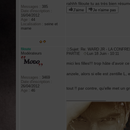
rahhh filoute tu as très bien résumé
Messages
:
385
J'aime
Je n'aime pas
Date d'inscription
:
16/04/2012
Age
:
44
Localisation
:
seine et
marne
filoute
Sujet: Re: WARD JR - LA CONFRE
Modérateurs
PARTIE
Lun 18 Juin - 10:11
mici les filles!!! trop hâte d'avoir c
anzele, alors si elle est zentille L
Messages
:
3469
Date d'inscription
:
26/04/2012
tout !! par contre, qu'elle met un 
Age
:
46
_________________