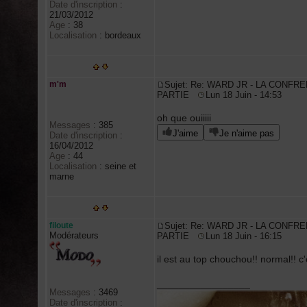
Date d'inscription
:
21/03/2012
Age
:
38
Localisation
:
bordeaux
m'm
Sujet: Re: WARD JR - LA CONFRE
PARTIE
Lun 18 Juin - 14:53
oh que ouiiiii
Messages
:
385
J'aime
Je n'aime pas
Date d'inscription
:
16/04/2012
Age
:
44
Localisation
:
seine et
marne
filoute
Sujet: Re: WARD JR - LA CONFRE
Modérateurs
PARTIE
Lun 18 Juin - 16:15
il est au top chouchou!! normal!! c
_________________
Messages
:
3469
Date d'inscription
: