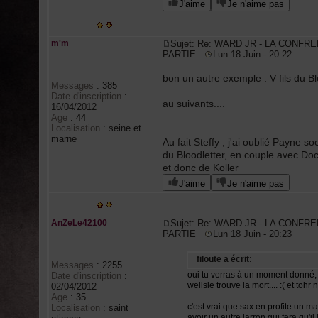
J'aime
Je n'aime pas
m'm
Sujet: Re: WARD JR - LA CONFRE
PARTIE
Lun 18 Juin - 20:22
bon un autre exemple : V fils du Bl
Messages
:
385
Date d'inscription
:
au suivants....
16/04/2012
Age
:
44
Localisation
:
seine et
marne
Au fait Steffy , j'ai oublié Payne so
du Bloodletter, en couple avec D
et donc de Koller
J'aime
Je n'aime pas
AnZeLe42100
Sujet: Re: WARD JR - LA CONFRE
PARTIE
Lun 18 Juin - 20:23
filoute a écrit:
Messages
:
2255
oui tu verras à un moment donné, 
Date d'inscription
:
wellsie trouve la mort.... :( et toh
02/04/2012
Age
:
35
c'est vrai que sax en profite un max
Localisation
:
saint
avoir un autre larron qui fera qu'il