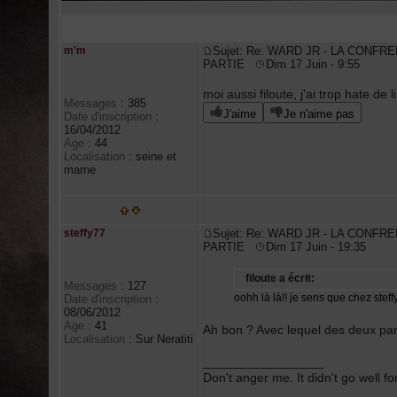
Auteur
m'm
Sujet: Re: WARD JR - LA CONFRE
PARTIE
Dim 17 Juin - 9:55
moi aussi filoute, j'ai trop hate de 
Messages
:
385
J'aime
Je n'aime pas
Date d'inscription
:
16/04/2012
Age
:
44
Localisation
:
seine et
marne
steffy77
Sujet: Re: WARD JR - LA CONFRE
PARTIE
Dim 17 Juin - 19:35
filoute a écrit:
Messages
:
127
oohh là là!! je sens que chez steff
Date d'inscription
:
08/06/2012
Age
:
41
Ah bon ? Avec lequel des deux pa
Localisation
:
Sur Neratiti
_________________
Don't anger me. It didn't go well f