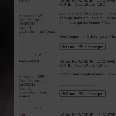
steffy77
Sujet: Re: WARD JR - LA CONFRE
PARTIE
Lun 18 Juin - 19:24
Euh j'ai une chtite question... Il
Messages
:
127
dérange mais je suis un peu perdue
Date d'inscription
:
homme et qui est femme ? Bucht, 
08/06/2012
Age
:
41
Localisation
:
Sur Neratiti
_________________
Don't anger me. It didn't go well f
J'aime
Je n'aime pas
AnZeLe42100
Sujet: Re: WARD JR - LA CONFRE
PARTIE
Lun 18 Juin - 19:49
Ptdr ! 1 seul couple et demi ... Il y
Messages
:
2255
Date d'inscription
:
_________________
02/04/2012
Age
:
35
Localisation
:
saint
J'aime
Je n'aime pas
etienne
m'm
Sujet: Re: WARD JR - LA CONFRE