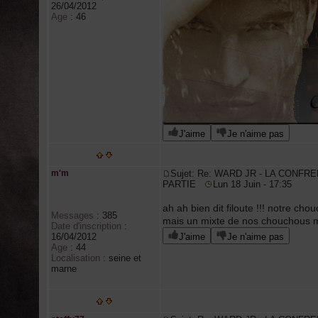
26/04/2012
Age
:
46
J'aime
Je n'aime pas
m'm
Sujet: Re: WARD JR - LA CONFRE
PARTIE
Lun 18 Juin - 17:35
ah ah bien dit filoute !!! notre cho
Messages
:
385
mais un mixte de nos chouchous m'
Date d'inscription
:
16/04/2012
J'aime
Je n'aime pas
Age
:
44
Localisation
:
seine et
marne