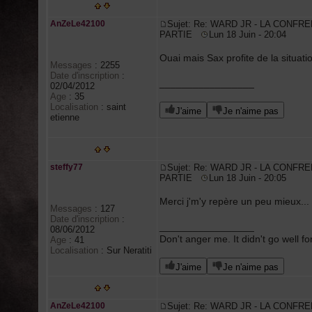
AnZeLe42100
Sujet: Re: WARD JR - LA CONFRE
PARTIE
Lun 18 Juin - 20:04
Ouai mais Sax profite de la situati
Messages
:
2255
Date d'inscription
:
_________________
02/04/2012
Age
:
35
Localisation
:
saint
J'aime
Je n'aime pas
etienne
steffy77
Sujet: Re: WARD JR - LA CONFRE
PARTIE
Lun 18 Juin - 20:05
Merci j'm'y repère un peu mieux... 
Messages
:
127
Date d'inscription
:
_________________
08/06/2012
Don't anger me. It didn't go well f
Age
:
41
Localisation
:
Sur Neratiti
J'aime
Je n'aime pas
AnZeLe42100
Sujet: Re: WARD JR - LA CONFRE