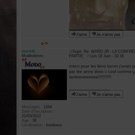
J'aime
Je n'aime pas
marieliz
Sujet: Re: WARD JR - LA CONFRE
Modérateurs
PARTIE
Lun 18 Juin - 10:16
merci pour les liens karen j'avais p
par lee anne donc c cool comme ça 
tardeeeeeeeee!!!!!!!!!!!
_________________
J'aime
Je n'aime pas
Messages
:
1564
Date d'inscription
:
21/03/2012
Age
:
38
Localisation
:
bordeaux