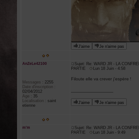
J'aime
Je n'aime pas
AnZeLe42100
Sujet: Re: WARD JR - LA CONFRE
PARTIE
Lun 18 Juin - 4:58
Filoute elle va crever j'espère !
Messages
:
2255
Date d'inscription
:
_________________
02/04/2012
Age
:
35
Localisation
:
saint
J'aime
Je n'aime pas
etienne
m'm
Sujet: Re: WARD JR - LA CONFRE
PARTIE
Lun 18 Juin - 9:49