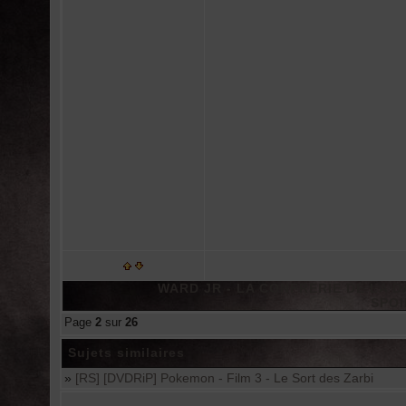
WARD JR - LA CONFRERIE DE LA DAG
SPOI
Page
2
sur
26
Sujets similaires
»
[RS] [DVDRiP] Pokemon - Film 3 - Le Sort des Zarbi