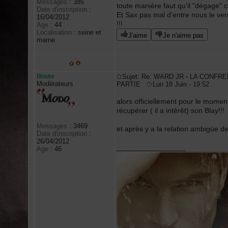
Messages
:
385
toute manière faut qu'il "dégage"
Date d'inscription
:
Et Sax pas mal d'entre nous le ve
16/04/2012
!!!
Age
:
44
Localisation
:
seine et
J'aime
Je n'aime pas
marne
filoute
Sujet: Re: WARD JR - LA CONFRE
Modérateurs
PARTIE
Lun 18 Juin - 19:52
alors officiellement pour le momen
récupérer ( il a intérêt) son Blay!!!
Messages
:
3469
et après y a la relation ambigüe de
Date d'inscription
:
26/04/2012
_________________
Age
:
46