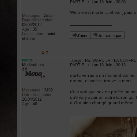
PARTIE
Lun 18 Juin - 20:08
Wellsie est morte ... et oui ( paix
Messages
:
2255
Date d'inscription
:
_________________
02/04/2012
Age
:
35
Localisation
:
saint
J'aime
Je n'aime pas
etienne
filoute
Sujet: Re: WARD JR - LA CONFRE
Modérateurs
PARTIE
Lun 18 Juin - 20:13
oui tu verras à un moment donné, i
drame, et wellsie trouve la mort....
Messages
:
3469
c'est vrai que sax en profite un ma
Date d'inscription
:
qu'il va y avoir un autre larron qui
26/04/2012
qu'il a bien changé quand même
Age
:
46
_________________