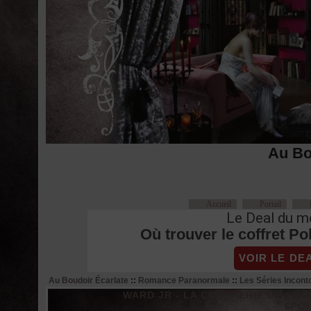
Au Bo
Accueil
Portail
Le Deal du m
Où trouver le coffret P
VOIR LE DE
Au Boudoir Écarlate
::
Romance Paranormale
::
Les Séries Incont
WARD JR - LA CONFRERIE DE LA DAG
SPOI