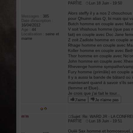
PARTIE
Lun 18 Juin - 19:50
Alors steffy il y a nos 2 choucho
Messages
:
385
pour Qhuinn alias Q, bi mais qui 
Date d'inscription
:
Butch homme en couple avec Mar
16/04/2012
V soit Vhishous homme (que pas m
Age
:
44
Localisation
:
seine et
fait) en couple avec Doc Jane fe
marne
Z zoit Zadiste homme en couple 
Rhage homme en couple avec Ma
Koller homme en couple avec Be
Thor homme en couple avec No'o
John homme en couple avec Xhe
Rhevenge homme sympathe/vampi
Fury homme (primâle) en couple
Il y a aussi la bande de bâtard o
maintenant quand à savoir s'ils 
(femme et Elue)....
Je crois que j'ai fait le tour...
J'aime
Je n'aime pas
m'm
Sujet: Re: WARD JR - LA CONFRE
PARTIE
Lun 18 Juin - 19:51
Ouiiii Sax homme et homosexuel, p