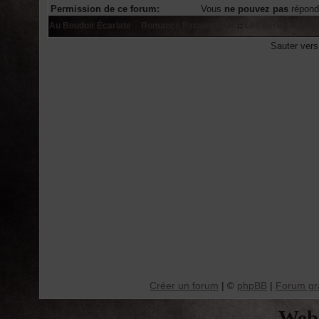
Permission de ce forum:
Vous
ne pouvez pas
répond
Au Boudoir Écarlate
::
Romance Paranormale
::
Les Séries Incont
Sauter ver
Créer un forum
|
phpBB
|
Forum gra
©
Web 