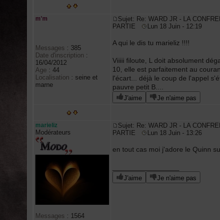
m'm
Sujet: Re: WARD JR - LA CONFRE
PARTIE
Lun 18 Juin - 12:19
A qui le dis tu marieliz !!!!
Messages
:
385
Date d'inscription
:
Viiiii filoute, L doit absolument d
16/04/2012
10, elle est parfaitement au couran
Age
:
44
Localisation
:
seine et
l'écart... déjà le coup de l'appel s'
marne
pauvre petit B....
J'aime
Je n'aime pas
marieliz
Sujet: Re: WARD JR - LA CONFRE
Modérateurs
PARTIE
Lun 18 Juin - 13:26
en tout cas moi j'adore le Quinn su
_________________
J'aime
Je n'aime pas
Messages
:
1564