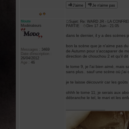
J'aime
Je n'aime pas
filoute
Sujet: Re: WARD JR - LA CONFRE
Modérateurs
PARTIE
Dim 17 Juin - 21:05
dans le dernier, il y a des scènes 
bon la scène que je n'aime pas du to
Messages
:
3469
de Autumn pour s'accaparer de mon
Date d'inscription
:
direction de chouchou 2 et qu'il di
26/04/2012
Age
:
46
le tome 9, je l'ai bien aimé, mais 
sans plus.. sauf une scène où j'ai
je te laisse découvrir car les goûts
ohhh le tome 11; je serais aux abo
débranche le tel, le mari et les enfa
_________________