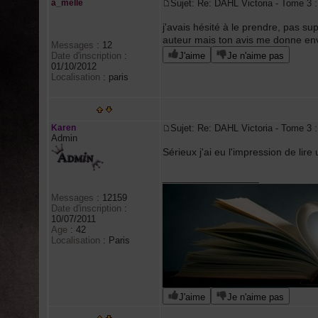
a_melle
Sujet: Re: DAHL Victoria - Tome 
j'avais hésité à le prendre, pas su
auteur mais ton avis me donne envi
Messages
:
12
Date d'inscription
:
J'aime
Je n'aime pas
01/10/2012
Localisation
:
paris
Karen
Sujet: Re: DAHL Victoria - Tome 
Admin
Sérieux j'ai eu l'impression de lire
_________________
Messages
:
12159
Date d'inscription
:
10/07/2011
Age
:
42
Localisation
:
Paris
J'aime
Je n'aime pas