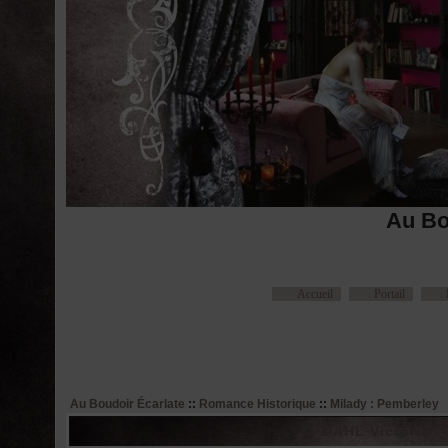
Au Bo
Accueil
Portail
Au Boudoir Écarlate
::
Romance Historique
::
Milady : Pemberley
DAHL Victoria -