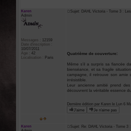
Auteur
Karen
Sujet: DAHL Victoria - Tome 3 : 
Admin
Messages
:
12159
Date d'inscription
:
10/07/2011
Age
:
42
Quatrième de couverture:
Localisation
:
Paris
Même s’il a surpris sa fiancée da
bienséance, et sa fragile situatio
campagne, il retrouve son amie
irrésistible.
Leur ancienne amitié prend des 
découvrent la véritable essence d
Dernière édition par Karen le Lun 6 Mai
J'aime
Je n'aime pas
Karen
Sujet: Re: DAHL Victoria - Tome 
Admin