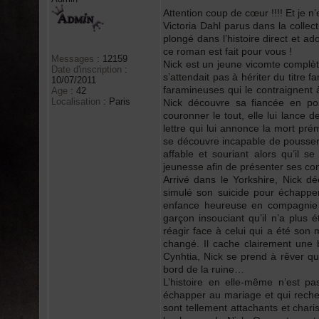
Attention coup de cœur !!!! Et je 
Victoria Dahl parus dans la collect
plongé dans l’histoire direct et a
ce roman est fait pour vous !
Messages
:
12159
Nick est un jeune vicomte complèt
Date d'inscription
:
s’attendait pas à hériter du titre f
10/07/2011
faramineuses qui le contraignent à
Age
:
42
Localisation
:
Paris
Nick découvre sa fiancée en p
couronner le tout, elle lui lance de
lettre qui lui annonce la mort pré
se découvre incapable de pousser
affable et souriant alors qu’il s
jeunesse afin de présenter ses con
Arrivé dans le Yorkshire, Nick d
simulé son suicide pour échappe
enfance heureuse en compagnie d
garçon insouciant qu’il n’a plus 
réagir face à celui qui a été son
changé. Il cache clairement une 
Cynhtia, Nick se prend à rêver que
bord de la ruine…
L’histoire en elle-même n’est p
échapper au mariage et qui rech
sont tellement attachants et char