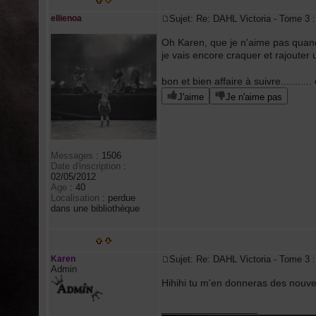
ellienoa
Sujet: Re: DAHL Victoria - Tome 
Oh Karen, que je n'aime pas quan
je vais encore craquer et rajouter 
bon et bien affaire à suivre..........
J'aime
Je n'aime pas
Messages
:
1506
Date d'inscription
:
02/05/2012
Age
:
40
Localisation
:
perdue
dans une bibliothèque
Karen
Sujet: Re: DAHL Victoria - Tome 
Admin
Hihihi tu m'en donneras des nouvel
_________________