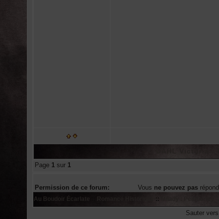
DAHL Victoria -
Page
1
sur
1
Permission de ce forum:
Vous
ne pouvez pas
répond
Au Boudoir Écarlate
::
Romance Historique
::
Milady : Pemberley
Sauter ver