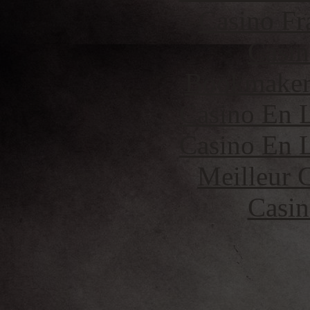
Casino Fr
Casin
Bookmaker 
Casino En L
Casino En L
Meilleur 
Casin