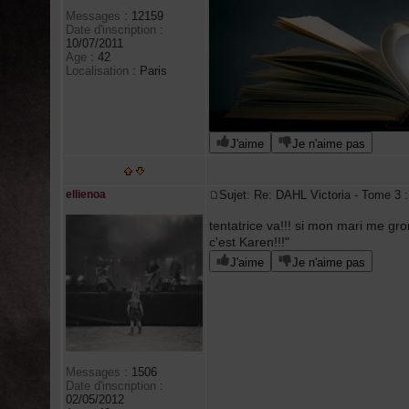
Messages
:
12159
Date d'inscription
:
10/07/2011
Age
:
42
Localisation
:
Paris
J'aime
Je n'aime pas
ellienoa
Sujet: Re: DAHL Victoria - Tome 
tentatrice va!!! si mon mari me gro
c'est Karen!!!"
J'aime
Je n'aime pas
Messages
:
1506
Date d'inscription
:
02/05/2012