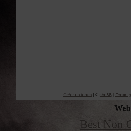
Créer un forum
|
phpBB
|
Forum gr
©
Web 
Best Non 