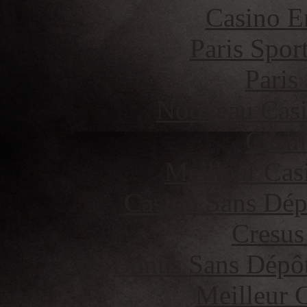
Casino E
Paris Spor
Paris
Nouveau Casi
Casin
Meilleur Cas
Casino Sans Dép
Cresus
Bonus Sans Dépô
Meilleur 