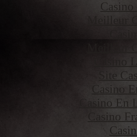
Casino
Meilleur 
Casin
Meilleur 
Casino 
Site Ca
Casino E
Casino En L
Casino Fr
Casin