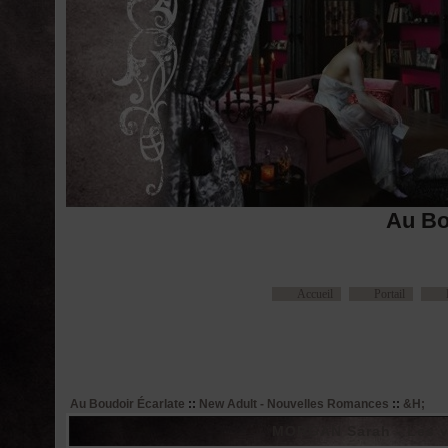
Au Bo
Accueil
Portail
Au Boudoir Écarlate
::
New Adult - Nouvelles Romances
::
&H;
MORGAN Sarah - Les vo