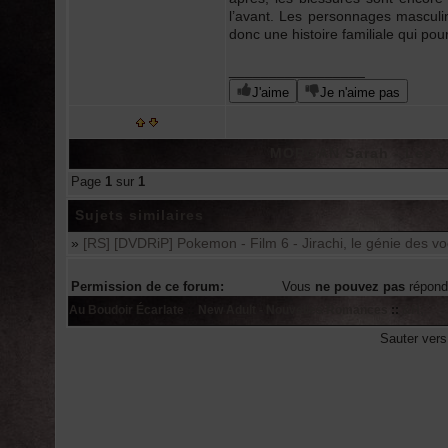
l’avant. Les personnages masculi
donc une histoire familiale qui po
_________________
J'aime
Je n'aime pas
MORGAN Sarah - Les vo
Page
1
sur
1
Sujets similaires
»
[RS] [DVDRiP] Pokemon - Film 6 - Jirachi, le génie des v
Permission de ce forum:
Vous
ne pouvez pas
répond
Au Boudoir Écarlate
::
New Adult - Nouvelles Romances
::
&H;
Sauter ver