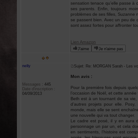
sensation tenace qu’elle passe à 
ses parents. Enfin, toujours m
problèmes de ses filles, Suzanne 
se passent bien. Avec un peu de c
sont assez fortes pour affronter t
Lien Amazon
J'aime
Je n'aime pas
neIIy
Sujet: Re: MORGAN Sarah - Les v
Mon avis :
Messages
:
445
Pour la première fois depuis quel
Date d'inscription
:
l’occasion de Noël, et cette année
04/09/2013
Beth est à un tournant de sa vie, 
d’autres projets pour elle. Posy,
monde, mais elle se sent enchaînée
une nouvelle qui va tout changer.
Le cadre est posé, il y en aura 
personnage un par un, et cela donn
en sentiments, l’histoire est com
après, les blessures sont encore à