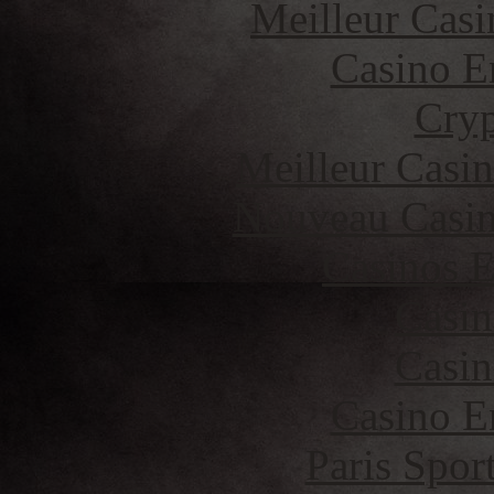
Meilleur Casi
Casino E
Cryp
Meilleur Casi
Nouveau Casin
Casinos E
Casin
Casin
Casino E
Paris Spor