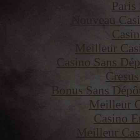
Paris
Nouveau Casi
Casin
Meilleur Cas
Casino Sans Dép
Cresus
Bonus Sans Dépô
Meilleur 
Casino E
Meilleur Cas