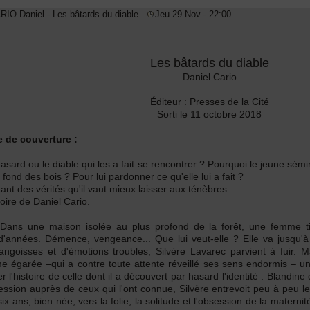
ARIO Daniel - Les bâtards du diable
Jeu 29 Nov - 22:00
Les bâtards du diable
Daniel Cario
Éditeur : Presses de la Cité
Sorti le 11 octobre 2018
 de couverture :
hasard ou le diable qui les a fait se rencontrer ? Pourquoi le jeune sém
fond des bois ? Pour lui pardonner ce qu'elle lui a fait ?
tant des vérités qu'il vaut mieux laisser aux ténèbres...
oire de Daniel Cario.
Dans une maison isolée au plus profond de la forêt, une femme t
d'années. Démence, vengeance... Que lui veut-elle ? Elle va jusqu'à
'angoisses et d'émotions troubles, Silvère Lavarec parvient à fuir
 égarée –qui a contre toute attente réveillé ses sens endormis – une 
er l'histoire de celle dont il a découvert par hasard l'identité : Blandi
ession auprès de ceux qui l'ont connue, Silvère entrevoit peu à peu 
six ans, bien née, vers la folie, la solitude et l'obsession de la matern