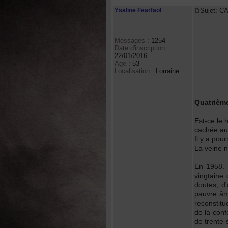
Ysaline Fearfaol
Sujet: C
Messages
:
1254
Date d'inscription
:
22/01/2016
Age
:
53
Localisation
:
Lorraine
Quatrième
Est-ce le 
cachée au 
Il y a pour
La veine n
En 1958. 
vingtaine 
doutes, d
pauvre âme
reconstitu
de la conf
de trente-