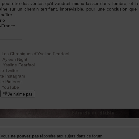
t peut-être des vérités qu'il vaudrait mieux laisser dans l'ombre, et la
îne sur un chemin terrifiant, imprévisible, pour une conclusion que 
naître...
rio
yFrance
_________
 Les Chroniques d'Ysaline Fearfaol
: Ayleen Night
 Ysaline Fearfaol
e Twitter
e Instagram
e Pinterest
e YouTube
Je n'aime pas
CARIO Daniel - Les bâtards du diable
Vous
ne pouvez pas
répondre aux sujets dans ce forum