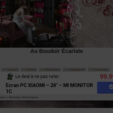
Au Boudoir Écarlate
Accueil
Portail
Rechercher
S'enregistrer
Connexion
99.9
Le deal à ne pas rater :
Ecran PC XIAOMI – 24″ – MI MONITOR
1C
ique
::
Romans Historiques
CARIO Daniel - Les bâtards du diable
Message