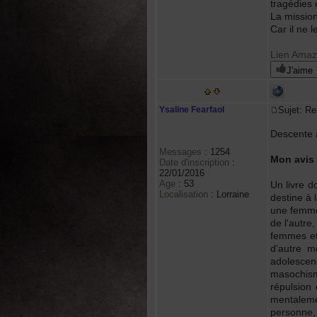
tragédies 
La mission 
Car il ne l
Lien Ama
J'aime
Ysaline Fearfaol
Sujet: R
Descente 
Messages
:
1254
Mon avis 
Date d'inscription
:
22/01/2016
Age
:
53
Un livre d
Localisation
:
Lorraine
destine à 
une femme 
de l'autre
femmes et 
d'autre m
adolescen
masochisme
répulsion
mentalement
personne, i