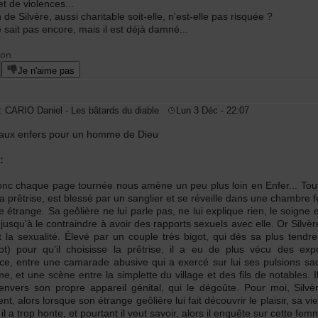
et de violences...
de Silvère, aussi charitable soit-elle, n'est-elle pas risquée ?
e sait pas encore, mais il est déjà damné...
zon
Je n'aime pas
e: CARIO Daniel - Les bâtards du diable
Lun 3 Déc - 22:07
aux enfers pour un homme de Dieu
:
onc chaque page tournée nous amène un peu plus loin en Enfer... Tou
la prêtrise, est blessé par un sanglier et se réveille dans une chambre fe
étrange. Sa geôlière ne lui parle pas, ne lui explique rien, le soigne et
, jusqu'à le contraindre à avoir des rapports sexuels avec elle. Or Silv
la sexualité. Élevé par un couple très bigot, qui dès sa plus tendre
ot) pour qu'il choisisse la prêtrise, il a eu de plus vécu des ex
ce, entre une camarade abusive qui a exercé sur lui ses pulsions s
, et une scène entre la simplette du village et des fils de notables.
 envers son propre appareil génital, qui le dégoûte. Pour moi, Silv
, alors lorsque son étrange geôlière lui fait découvrir le plaisir, sa vie
l a trop honte, et pourtant il veut savoir, alors il enquête sur cette fem