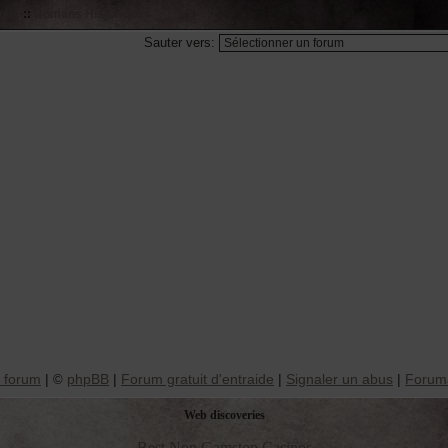
que
::
Romans Historiques
Sauter vers:
 forum
|
phpBB
|
Forum gratuit d'entraide
|
Signaler un abus
|
Foruma
©
Web discoveries
Best Non Gamstop Casinos