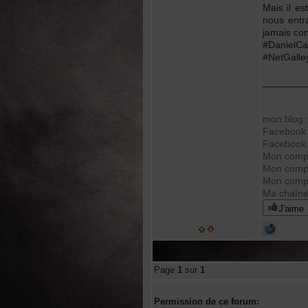
Mais il es
nous entra
jamais con
#DanielCa
#NetGalle
________
mon blog :
Facebook 
Facebook :
Mon compt
Mon compt
Mon compt
Ma chaîn
J'aime
Page
1
sur
1
Permission de ce forum: