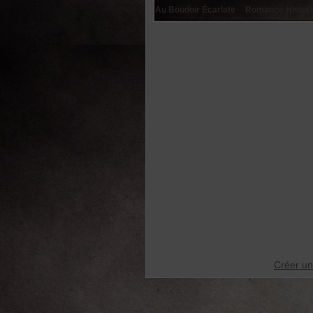
Au Boudoir Écarlate
::
Romance Histori
Créer un