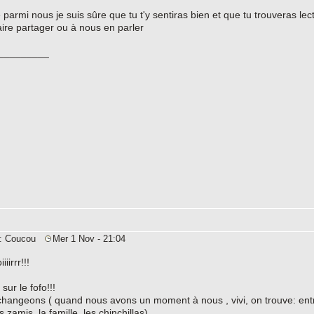
parmi nous je suis sûre que tu t'y sentiras bien et que tu trouveras lec
aire partager ou à nous en parler
_________
Re: Coucou
Mer 1 Nov - 21:04
iirrr!!!
ur le fofo!!!
changeons ( quand nous avons un moment à nous , vivi, on trouve: entre 
 zamis, la famille, les chinchillas)