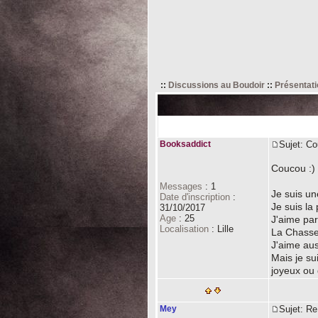
::
Discussions au Boudoir
::
Présentat
Auteur
Booksaddict
Sujet: 
Coucou :)
Messages
:
1
Je suis un
Date d'inscription
:
Je suis la
31/10/2017
Age
:
25
J'aime par
Localisation
:
Lille
La Chasseu
J'aime aus
Mais je su
joyeux ou 
Mey
Sujet: 