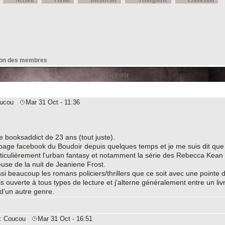
Accueil
Portail
Rechercher
S'enregistrer
Connexion
ion des membres
Coucou
Message
Coucou
Mar 31 Oct - 11:36
e booksaddict de 23 ans (tout juste).
 page facebook du Boudoir depuis quelques temps et je me suis dit que j'
ticulièrement l'urban fantasy et notamment la série des Rebecca Kean 
se de la nuit de Jeaniene Frost.
si beaucoup les romans policiers/thrillers que ce soit avec une pointe
is ouverte à tous types de lecture et j'alterne généralement entre un livr
d'un autre genre.
Re: Coucou
Mar 31 Oct - 16:51