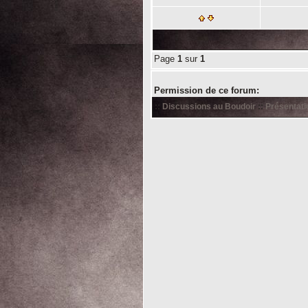
Page
1
sur
1
Permission de ce forum:
::
Discussions au Boudoir
::
Présentat