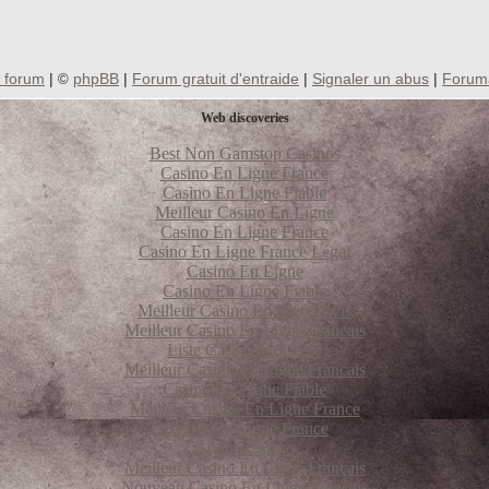
 forum
|
phpBB
|
Forum gratuit d'entraide
|
Signaler un abus
|
Foruma
©
Web discoveries
Best Non Gamstop Casinos
Casino En Ligne France
Casino En Ligne Fiable
Meilleur Casino En Ligne
Casino En Ligne France
Casino En Ligne France Légal
Casino En Ligne
Casino En Ligne Fiable
Meilleur Casino En Ligne Avis
Meilleur Casino En Ligne Francais
Liste Casino En Ligne
Meilleur Casino En Ligne Francais
Casino En Ligne Fiable
Meilleur Casino En Ligne France
Casino En Ligne France
Crypto Casino
Meilleur Casino En Ligne Français
Nouveau Casino En Ligne Francais