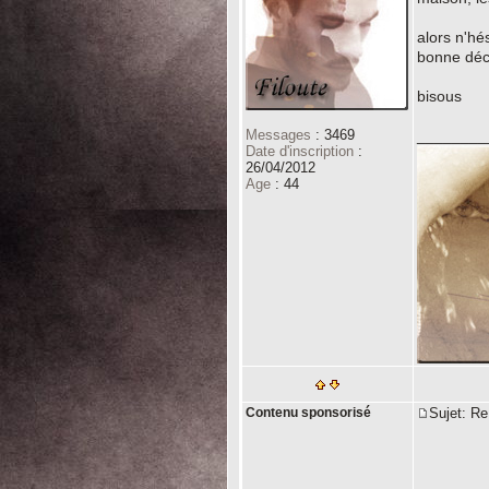
alors n'hé
bonne déco
bisous
Messages
:
3469
________
Date d'inscription
:
26/04/2012
Age
:
44
Contenu sponsorisé
Sujet: 