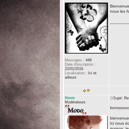
Bienvenue 
nous les f
________
Messages
:
448
Date d'inscription
:
22/01/2016
Localisation
:
Ici et
ailleurs
filoute
Sujet: 
Modérateurs
bonsssoooii
bienvenue s
Ici nous é
maison, les