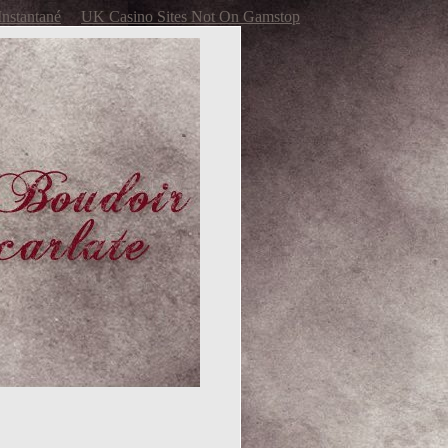
Instantané
UK Casino Sites Not On Gamstop