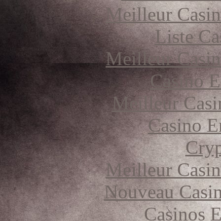
Meilleur Casi
Liste Ca
Meilleur Casi
Casino E
Meilleur Casi
Casino E
Cryp
Meilleur Casi
Nouveau Casin
Casinos E