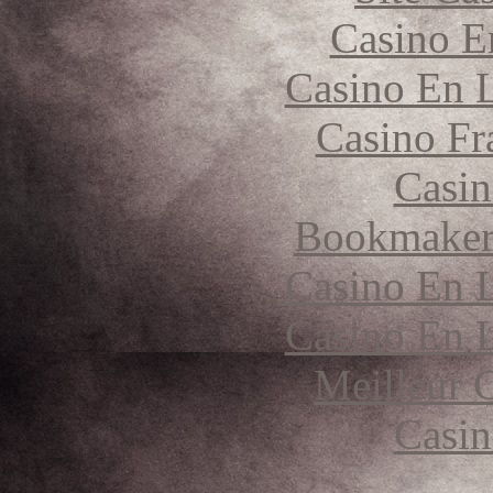
Casino E
Casino En L
Casino Fr
Casin
Bookmaker 
Casino En L
Casino En L
Meilleur 
Casin