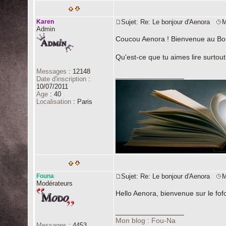
Karen
Sujet: Re: Le bonjour d'Aenora
M
Admin
Coucou Aenora ! Bienvenue au Bou
Qu'est-ce que tu aimes lire surtout
Messages
:
12148
_________________
Date d'inscription
:
10/07/2011
Age
:
40
Localisation
:
Paris
Founa
Sujet: Re: Le bonjour d'Aenora
M
Modérateurs
Hello Aenora, bienvenue sur le fofo
_________________
Mon blog : Fou-Na
Messages
:
4453