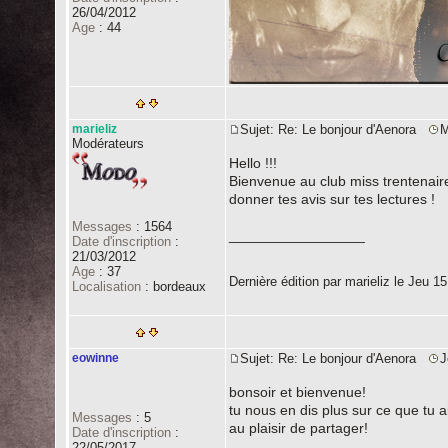
26/04/2012
Age
:
44
marieliz
Sujet: Re: Le bonjour d'Aenora
M
Modérateurs
Hello !!!
Bienvenue au club miss trentenaire 
donner tes avis sur tes lectures !
Messages
:
1564
_________________
Date d'inscription
:
21/03/2012
Age
:
37
Dernière édition par marieliz le Jeu 15
Localisation
:
bordeaux
eowinne
Sujet: Re: Le bonjour d'Aenora
J
bonsoir et bienvenue!
tu nous en dis plus sur ce que tu a
Messages
:
5
au plaisir de partager!
Date d'inscription
:
22/05/2017