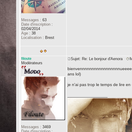
Messages
:
63
Date d'inscription
:
02/04/2014
Age
:
38
Localisation
:
Brest
filoute
Sujet: Re: Le bonjour d'Aenora
M
Modérateurs
bienvennnnnnnnnnnnnnnnnueeeeeeee
ans lol)
je n'ai pas trop le temps de lire en
_________________
Messages
:
3469
Date d'inscription
: