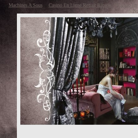
Machines A Sous
Casino En Ligne Retrait Rapide
Casino En 
No