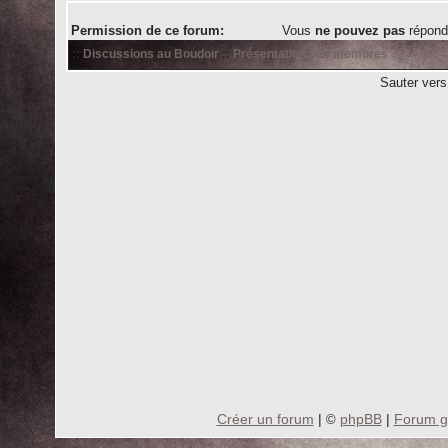
Permission de ce forum:
Vous
ne pouvez pas
répond
::
Discussions au Boudoir
::
Présentation des membres
Sauter ver
Créer un forum
|
phpBB
|
Forum gr
©