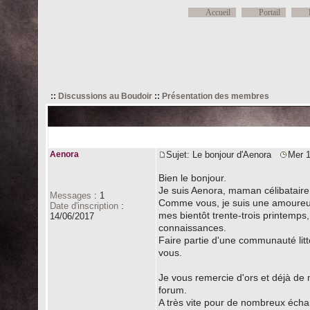
Accueil
Portail
::
Discussions au Boudoir
::
Présentation des membres
Le b
Auteur
Aenora
Sujet: Le bonjour d'Aenora
Mer 1
Bien le bonjour.
Je suis Aenora, maman célibataire
Messages
:
1
Comme vous, je suis une amoureuse 
Date d'inscription
:
mes bientôt trente-trois printemps
14/06/2017
connaissances.
Faire partie d'une communauté litt
vous.
Je vous remercie d'ors et déjà de 
forum.
A très vite pour de nombreux éch