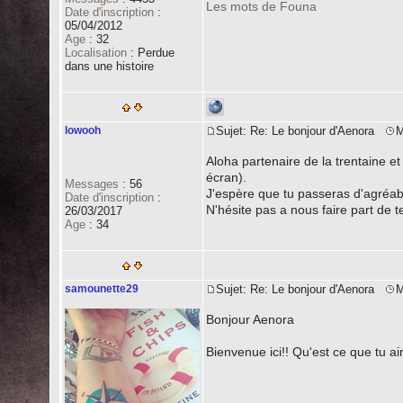
Les mots de Founa
Date d'inscription
:
05/04/2012
Age
:
32
Localisation
:
Perdue
dans une histoire
lowooh
Sujet: Re: Le bonjour d'Aenora
M
Aloha partenaire de la trentaine e
écran).
Messages
:
56
J'espère que tu passeras d'agréa
Date d'inscription
:
N'hésite pas a nous faire part de t
26/03/2017
Age
:
34
samounette29
Sujet: Re: Le bonjour d'Aenora
M
Bonjour Aenora
Bienvenue ici!! Qu'est ce que tu ai