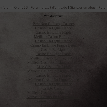
n forum
|
phpBB
|
Forum gratuit d'entraide
|
Signaler un abus
|
Forum
©
Web discoveries
Best Non Gamstop Casinos
Casino En Ligne France
Casino En Ligne Fiable
Meilleur Casino En Ligne
Casino En Ligne France
Casino En Ligne France Légal
Casino En Ligne
Casino En Ligne Fiable
Meilleur Casino En Ligne Avis
Meilleur Casino En Ligne Francais
Liste Casino En Ligne
Meilleur Casino En Ligne Francais
Casino En Ligne Fiable
Meilleur Casino En Ligne France
Casino En Ligne France
Crypto Casino
Meilleur Casino En Ligne Français
Nouveau Casino En Ligne Francais
Casinos En Ligne France
Casino En Ligne