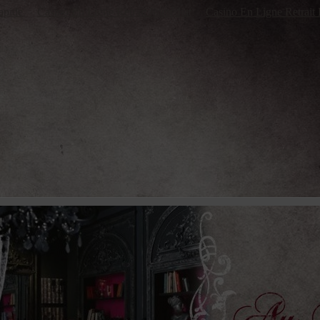
apide
Casino En Ligne Retrait Immédiat
Casino En Ligne Retrait 