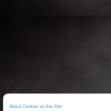
About Cookies on this Site