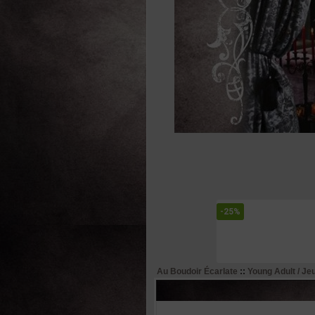
-25%
Au Boudoir Écarlate
::
Young Adult / J
Auteur