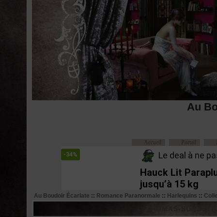
Au Bo
Accueil
Portail
Le deal à ne pas
-34%
Hauck Lit Parapl
jusqu’à 15 kg
Au Boudoir Écarlate
::
Romance Paranormale
::
Harlequins
::
Coll
THOMAS-SUNDSTROM