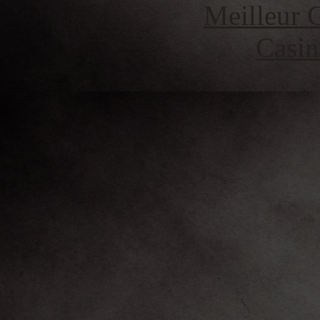
Meilleur 
Casin