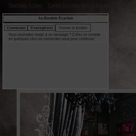
Machines A Sous
Casino En Ligne Retrait Rapide
Casino En 
No
Au Boudoir Écarlate
Vous souhaitez réagir à ce message ? Créez un compte
en quelques clics ou connectez-vous pour continuer.