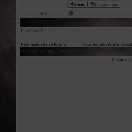
J'aime
Je n'aime pas
THOMAS-SUNDSTROM
Page
1
sur
1
Permission de ce forum:
Vous
ne pouvez pas
répond
Au Boudoir Écarlate
::
Romance Paranormale
::
Harlequins
::
Coll
Sauter ver