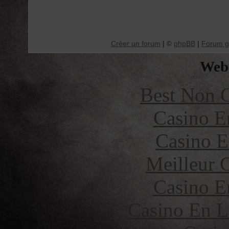
Créer un forum
|
phpBB
|
Forum gr
©
Web 
Best Non 
Casino E
Casino E
Meilleur 
Casino E
Casino En L