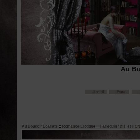
Au Bo
Accueil
Portail
Au Boudoir Écarlate
::
Romance Erotique
::
Harlequin / &H; et HQ
BARAN Valéry K. - L'INI