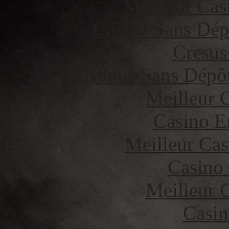
Meilleur Cas
Casino Sans Dép
Cresus
Bonus Sans Dépô
Meilleur 
Casino E
Meilleur Cas
Casino
Meilleur 
Casin