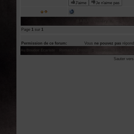
J'aime
Je n'aime pas
BARAN Valéry K. - L'INI
Page
1
sur
1
Permission de ce forum:
Vous
ne pouvez pas
répond
Au Boudoir Écarlate
::
Romance Erotique
::
Harlequin / &H; et HQN
Sauter ver